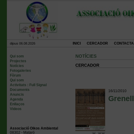
INICI
CERCADOR
CONTACTA
dijous 06.08.2026
NOTÍCIES
Qui som
Projectes
CERCADOR
Notícies
Fotogaleries
Fòrum
Qui som
Activitats : Full Signal
Documents
16/11/2010
Anuncis
Grenell
Agenda
Enllaços
Videos
Associació Oikos Ambiental
08302 - Mataró