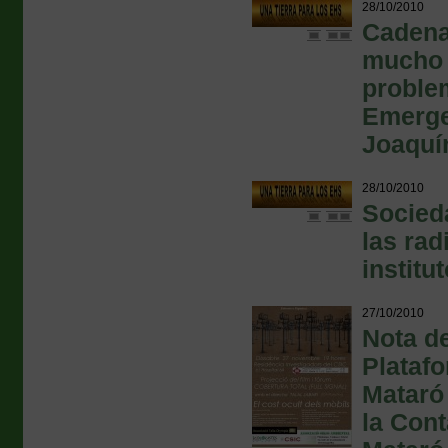
28/10/2010
Cadena 
mucho 
proble
Emergen
Joaquí
28/10/2010
Socied
las rad
institu
27/10/2010
Nota de
Platafo
Mataró
la Con