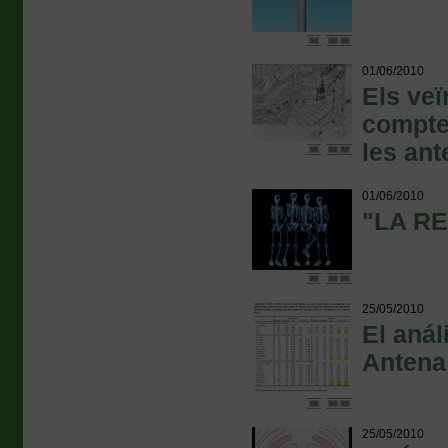
01/06/2010
Els ve
compte
les an
01/06/2010
"LA R
25/05/2010
El anál
Antena
25/05/2010