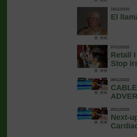
10/11/2010
El lla
07/11/2010
Retall 
Stop ir
06/11/2010
CABLE
ADVER
05/11/2010
Next-u
Cardia