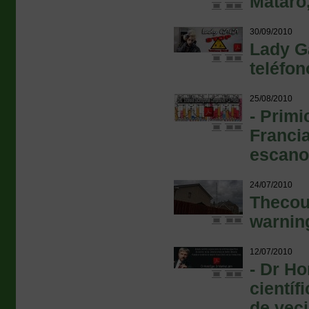
Mataró,
30/09/2010
Lady Ga
teléfon
25/08/2010
- Primi
Francia
escano
24/07/2010
Thecou
warnin
12/07/2010
- Dr Ho
científ
de veci