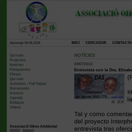
INICI
CERCADOR
CONTACTA
diumenge 09.08.2026
NOTÍCIES
Qui som
Projectes
04/07/2010
Notícies
Fotogaleries
Entrevista con la Dra. Elisa
Fòrum
(
Qui som
Activitats : Full Signal
Documents
I
Anuncis
Agenda
l
Enllaços
Videos
Tal y como comentam
del proyecto Interp
Associació Oikos Ambiental
entrevista tras ofer
08302 - Mataró