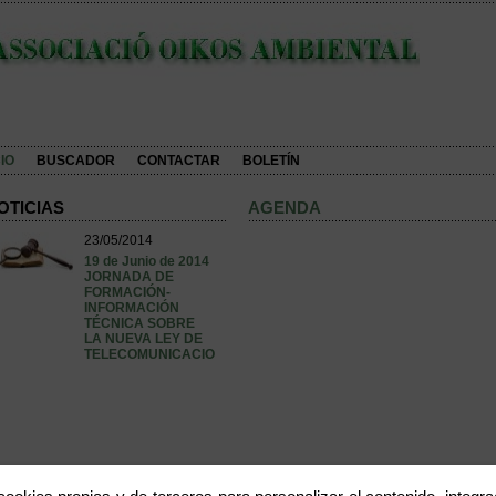
CIO
BUSCADOR
CONTACTAR
BOLETÍN
OTICIAS
AGENDA
23/05/2014
19 de Junio de 2014
JORNADA DE
FORMACIÓN-
INFORMACIÓN
TÉCNICA SOBRE
LA NUEVA LEY DE
TELECOMUNICACIONES