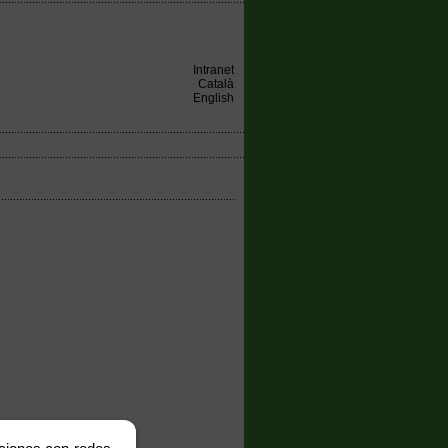
Intranet
Català
English