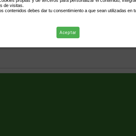
 cookies propias y de terceros para personalizar el contenido, integr
s de visitas.
os contenidos debes dar tu consentimiento a que sean utilizadas en tu
Aceptar