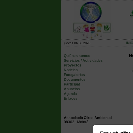
INI
jueves 06.08.2026
N
Quiénes somos
Servicios / Actividades
Proyectos
Noticias
Fotogalerías
Documentos
Participa!
Anuncios
Agenda
Enlaces
Associació Oikos Ambiental
08302 - Mataró