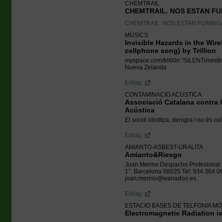
CHEMTRAIL
CHEMTRAIL. NOS ESTAN F
CHEMTRAIL. NOS ESTAN FUMIN
MÚSICS
Invisible Hazards in the Wire
cellphone song) by Trillion
myspace.com/trilli0n "SILENTinvisib
Nueva Zelanda
Enllaç
CONTAMINACIÓ ACÚSTICA
Associació Catalana contra 
Acústica
El soroll idiotitza, denigra i no és 
Enllaç
AMIANTO-ASBEST-URALITA
Amianto&Riesgo
Joan Merino Despacho Profesional: c
1°. Barcelona 08025 Tel: 934 364 0
joan.merino@wanadoo.es
Enllaç
ESTACIÓ BASES DE TELFONIA MÒ
Electromagnetic Radiation i