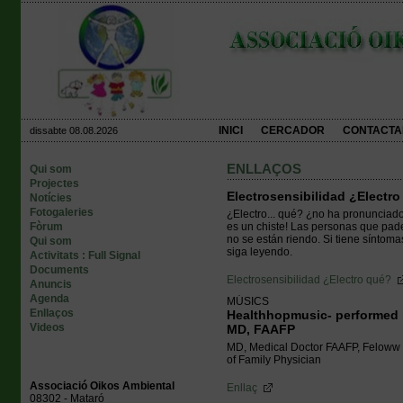
INICI
CERCADOR
CONTACTA
dissabte 08.08.2026
ENLLAÇOS
Qui som
Projectes
Electrosensibilidad ¿Electr
Notícies
Fotogaleries
¿Electro... qué? ¿no ha pronunciad
Fòrum
es un chiste! Las personas que pad
no se están riendo. Si tiene síntoma
Qui som
siga leyendo.
Activitats : Full Signal
Documents
Electrosensibilidad ¿Electro qué?
Anuncis
Agenda
MÚSICS
Enllaços
Healthhopmusic- performed b
Videos
MD, FAAFP
MD, Medical Doctor FAAFP, Feloww 
of Family Physician
Associació Oikos Ambiental
Enllaç
08302 - Mataró