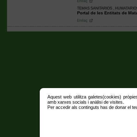
Enllaç
TEMAS SANITARIOS , HUMATARI
Portal de les Entitats de Mat
Enllaç
Aquest web utilitza galetes(cookies) pròpies
amb xarxes socials i anàlisi de visites.
Per accedir als continguts has de donar el teu