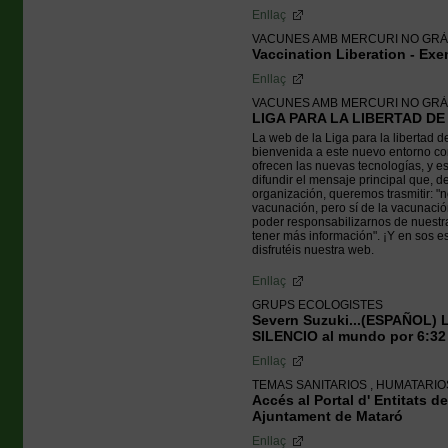
Enllaç
VACUNES AMB MERCURI NO GRÀ
Vaccination Liberation - Ex
Enllaç
VACUNES AMB MERCURI NO GRÀ
LIGA PARA LA LIBERTAD D
La web de la Liga para la libertad 
bienvenida a este nuevo entorno c
ofrecen las nuevas tecnologías, y e
difundir el mensaje principal que, d
organización, queremos trasmitir: "
vacunación, pero sí de la vacunación
poder responsabilizarnos de nuestra
tener más información". ¡Y en sos e
disfrutéis nuestra web.
Enllaç
GRUPS ECOLOGISTES
Severn Suzuki...(ESPAÑOL) 
SILENCIO al mundo por 6:3
Enllaç
TEMAS SANITARIOS , HUMATARI
Accés al Portal d' Entitats d
Ajuntament de Mataró
Enllaç