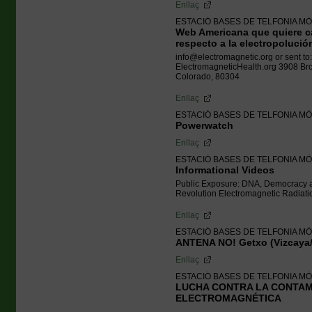
Enllaç
ESTACIÓ BASES DE TELFONIA MÒ
Web Americana que quiere ca
respecto a la electropolució
info@electromagnetic.org or sent to:
ElectromagneticHealth.org 3908 B
Colorado, 80304
Enllaç
ESTACIÓ BASES DE TELFONIA MÒ
Powerwatch
Enllaç
ESTACIÓ BASES DE TELFONIA MÒ
Informational Videos
Public Exposure: DNA, Democracy a
Revolution Electromagnetic Radiatio
Enllaç
ESTACIÓ BASES DE TELFONIA MÒ
ANTENA NO! Getxo (Vizcaya/
Enllaç
ESTACIÓ BASES DE TELFONIA MÒ
LUCHA CONTRA LA CONTAM
ELECTROMAGNÉTICA