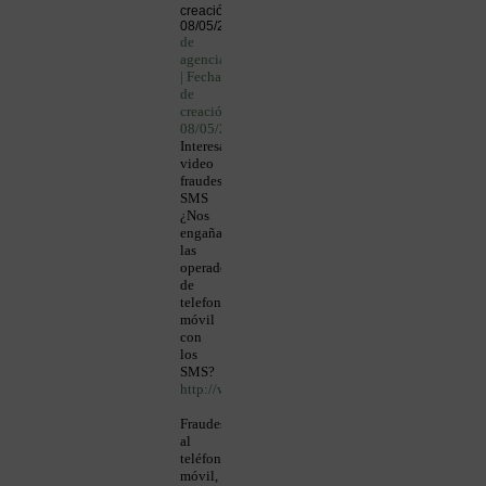
creación:
08/05/2011
de
agenciapicaresca
| Fecha
de
creación:
08/05/201
1
Interesante
video
fraudes
SMS
¿Nos
engañan
las
operadoras
de
telefonía
móvil
con
los
SMS?
http://www.youtube.com/user/agenciapicaresca
Fraudes
al
teléfono
móvil,