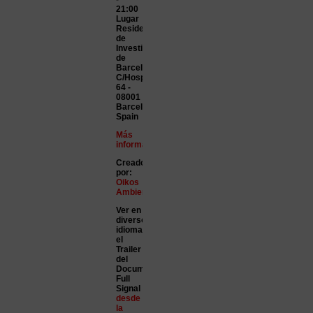
21:00
Lugar
Residencia
de
Investigadores
de
Barcelona
C/Hospital,
64 -
08001
Barcelona,
Spain
Más
información
Creado
por:
Oikos
Ambiental
Ver en
diversos
idiomas
el
Trailer
del
Documental
Full
Signal
desde
la