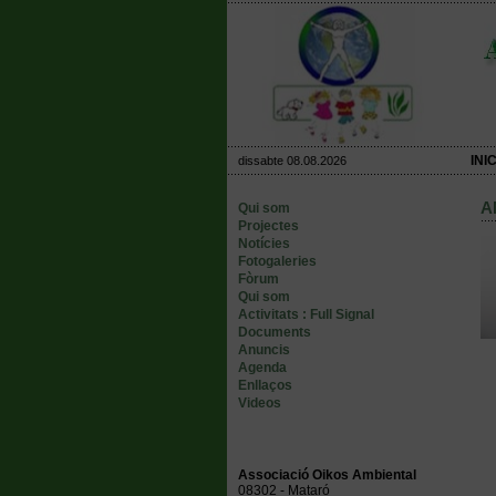
INIC
dissabte 08.08.2026
A
Qui som
Projectes
Notícies
Fotogaleries
Fòrum
Qui som
Activitats : Full Signal
Documents
Anuncis
Agenda
Enllaços
Videos
Associació Oikos Ambiental
08302 - Mataró