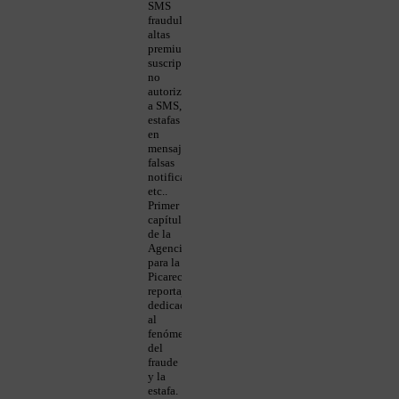
SMS
fraudulentos,
altas
premium,
suscripciones
no
autorizadas
a SMS,
estafas
en
mensajes,
falsas
notificaciones,
etc..
Primer
capítulo
de la
Agencia
para la
Picareca,
reportajes
dedicados
al
fenómeno
del
fraude
y la
estafa.