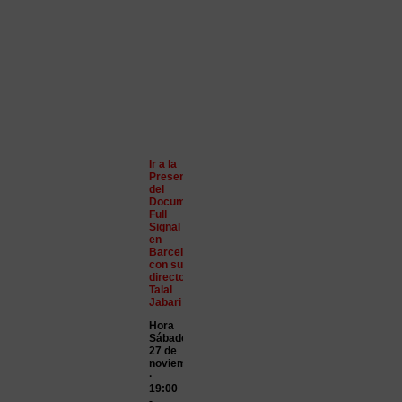
Ir a la
Presentación
del
Documental
Full
Signal
en
Barcelona
con su
director,
Talal
Jabari
Hora
Sábado,
27 de
noviembre
·
19:00
-