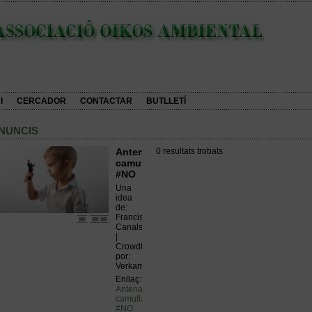
I
CERCADOR
CONTACTAR
BUTLLETÍ
NUNCIS
Antenas
0 resultats trobats
camufladas
#NO
Una
idea
de:
Francisco
Canals
|
Crowdfunding
por:
Verkami_logo
Enllaç:
Antenas
camufladas
#NO