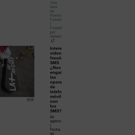
Una
idea
de:
Francisco
Canals
|
Crowdfunding
por:
Verkami_logo
Interesante
video
fraudes
SMS
¿Nos
engañan
las
operadoras
de
telefonía
móvil
con
los
SMS?
de
agenciapicaresca
|
Fecha
de