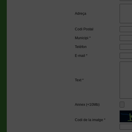
Adreça
Codi Postal
Municipi *
Telèfon
E-mail *
Text *
Annex (<10Mb)
Codi de la imatge *