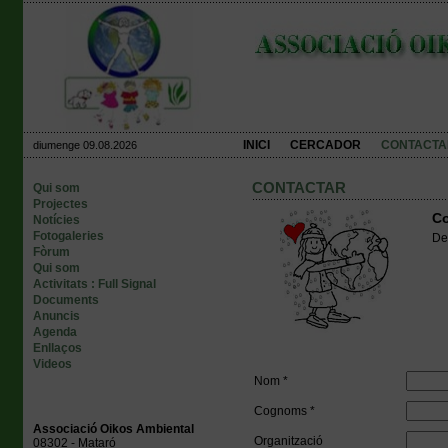
INICI
CERCADOR
CONTACTA
diumenge 09.08.2026
CONTACTAR
Qui som
Projectes
Co
Notícies
Fotogaleries
Dei
Fòrum
Qui som
Activitats : Full Signal
Documents
Anuncis
Agenda
Enllaços
Videos
Nom *
Cognoms *
Associació Oikos Ambiental
Organització
08302 - Mataró