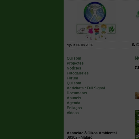
INIC
dijous 06.08.2026
N
Qui som
Projectes
C
Notícies
Fotogaleries
Fòrum
Qui som
Activitats : Full Signal
Documents
Anuncis
Agenda
Enllaços
Videos
Associació Oikos Ambiental
08302 - Mataró