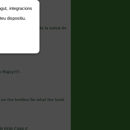
gut, integracions
teu dispositiu.
los centros a costa de la salud de
 Rajoy!!!!.
 Rajoy!!!!.
 on the bottles:So what the heck
AR POR CABLE