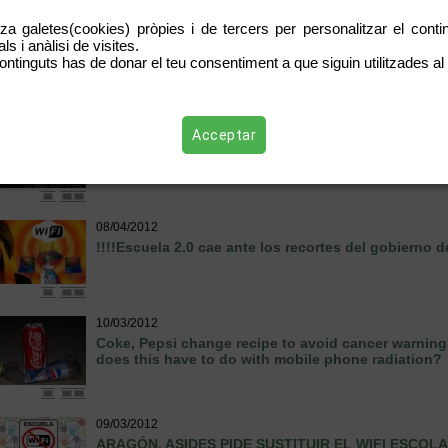
Funcional Nota Prensa 12052012
tza galetes(cookies) pròpies i de tercers per personalitzar el contin
s i anàlisi de visites.
ontinguts has de donar el teu consentiment a que siguin utilitzades al 
15/04/2012
Escuela sin wifi acusa al Estado de "mercantilizar" 
los alumnos
Acceptar
08/04/2012
!!!!Escuela 2.0 cae ante los recortes del gobierno de
08/04/2012
!!!!Escuela 2.0 cae ante los recortes del gobierno de
10/03/2012
Coke, Pepsi change recipe to avoid cancer warning
does this have to do with mobile phone radiation?
09/03/2012
ARAGÓN. ASIDES PIDE SUSTITUIR EL WIFI ESCOL