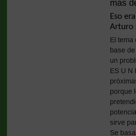
más de
Eso era
Arturo 
El tema 
base de 
un probl
ES U N 
próxima
porque l
pretendi
potenci
sirve pa
Se basa