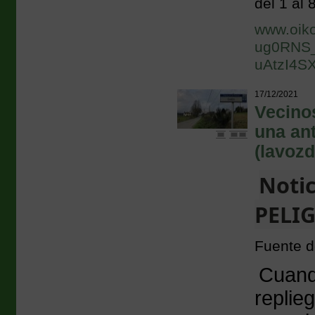
del 1 al 
www.oik
ug0RNS_
uAtzI4S
17/12/2021
Vecinos
una ant
(lavozd
Notic
PELIG
Fuente de
Cuando
replie