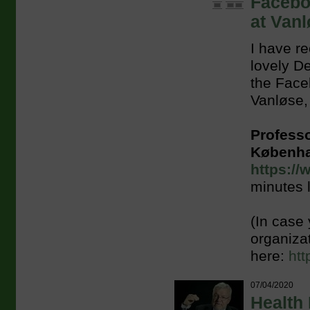
Faceboo
at Van
I have re
lovely D
the Face
Vanløse,
Professo
Københa
https:/
minutes l
(In case
organizat
here:
ht
07/04/2020
Health 