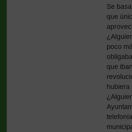
Se basa
que úni
aprovech
¿Alguien
poco má
obligaba
que iban
revoluci
hubiera
¿Alguien
Ayuntami
telefoní
municip