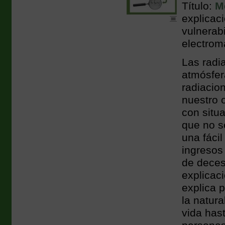
Título:
M
explicaci
vulnerab
electrom
Las radi
atmósfera
radiacion
nuestro 
con situ
que no s
una fácil
ingresos
de deces
explicaci
explica 
la natur
vida has