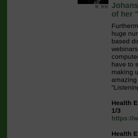
Johanss
of her 
Furtherm
huge numb
based di
webinars,
computer
have to s
making u
amazing
"Listeni
Health E
1/3
https:/
Health E