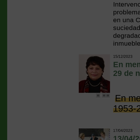
Interven
problema
en una C
suciedad
degradac
inmueble
15/12/2023
En memo
29 de 
En me
1953-2
17/04/2023
13/04/2