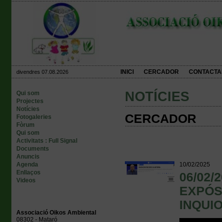
INICI
CERCADOR
CONTACTA
divendres 07.08.2026
NOTÍCIES
Qui som
Projectes
Notícies
CERCADOR
Fotogaleries
Fòrum
Qui som
Activitats : Full Signal
Documents
Anuncis
Agenda
10/02/2025
Enllaços
06/02/
Videos
EXPÓS
INQUI
Associació Oikos Ambiental
08302 - Mataró