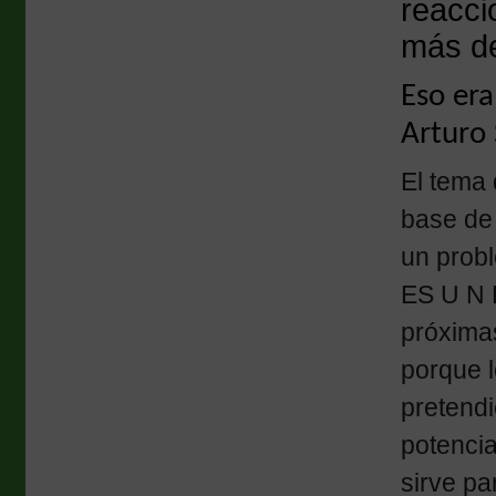
reacci
más de
Eso era
Arturo 
El tema 
base de 
un probl
ES U N 
próxima
porque l
pretendi
potenci
sirve pa