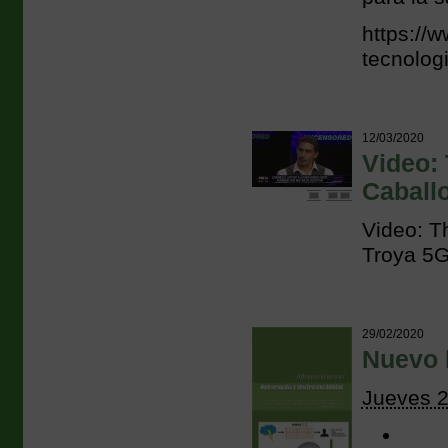
https://
tecnolog
12/03/2020
Video: 
Caball
Video: T
Troya 5G
29/02/2020
Nuevo l
Jueves 2