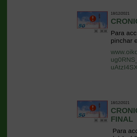
18/12/2021
CRONIC
Para acc
pinchar e
www.oik
ug0RNS_
uAtzI4S
18/12/2021
CRONIC
FINAL
Para acc