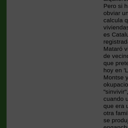
Pero si 
obviar u
calcula 
vivienda
es Catal
registrad
Mataró v
de vecin
que prete
hoy en '
Montse y
okupacio
"sinvivir
cuando u
que era u
otra fami
se produ
engancha