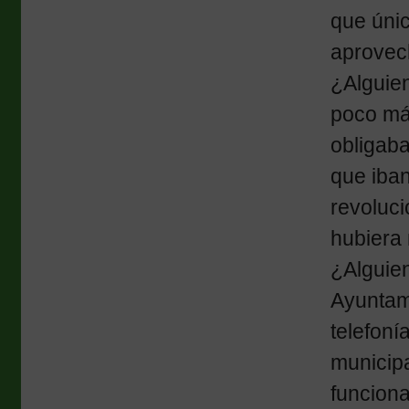
que úni
aprovech
¿Alguien
poco má
obligaba
que iban
revoluci
hubiera
¿Alguien
Ayuntami
telefoní
municip
funciona