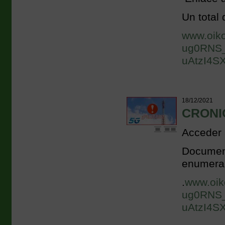
Un total 
www.oik
ug0RNS_
uAtzI4S
18/12/2021
CRONIC
Acceder a
Document
enumerad
.
www.oik
ug0RNS_
uAtzI4S