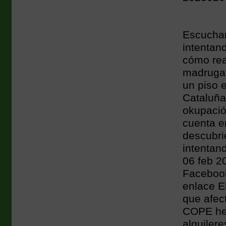
Escuchan
intentan
cómo rea
madrugad
un piso 
Cataluña
okupació
cuenta e
descubri
intentan
06 feb 2
Facebook
enlace E
que afec
COPE hem
alquilere