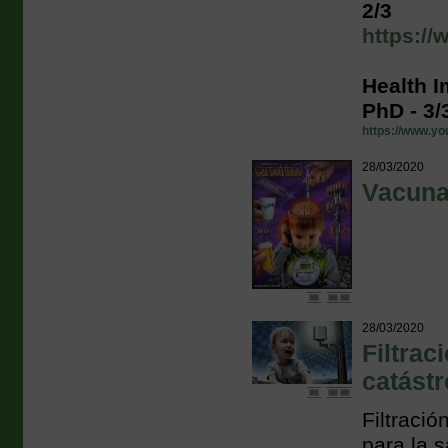
2/3
https:/
Health I
PhD - 3/
https://www.y
28/03/2020
Vacuna
28/03/2020
Filtrac
catástr
Filtraci
para la s