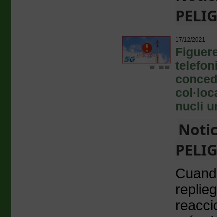
PELIG
17/12/2021
Figuere
telefon
concede
col·loc
nucli u
Notic
PELIG
Cuando
replie
reacci