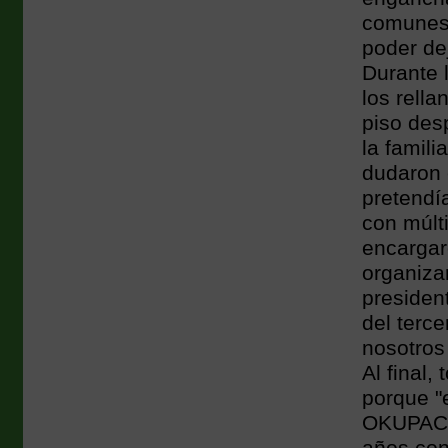
comunes 
poder dej
Durante 
los rella
piso des
la famili
dudaron 
pretendía
con múlt
encargaro
organizar
presiden
del terce
nosotros
Al final,
porque "
OKUPACIÓ