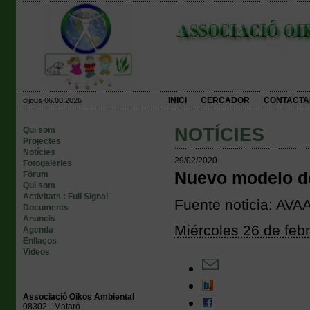
INICI
CERCADOR
CONTACTA
dijous 06.08.2026
NOTÍCIES
Qui som
Projectes
Notícies
29/02/2020
Fotogaleries
Nuevo modelo de
Fòrum
Qui som
Activitats : Full Signal
Fuente noticia: AVA
Documents
Anuncis
Miércoles 26 de feb
Agenda
Enllaços
Videos
Associació Oikos Ambiental
08302 - Mataró