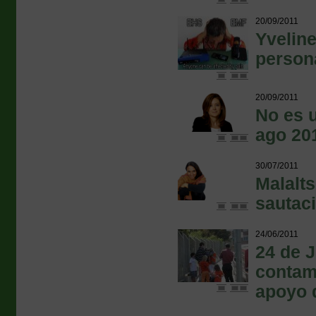
20/09/2011
Yveline
persona
20/09/2011
No es u
ago 201
30/07/2011
Malalts
sautac
24/06/2011
24 de J
contami
apoyo 