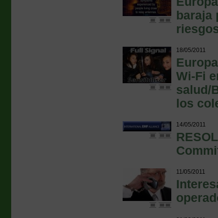
Europa 
baraja 
riesgos
18/05/2011
Europa 
Wi-Fi e
salud/B
los col
14/05/2011
RESOLU
Commit
11/05/2011
Intere
operad