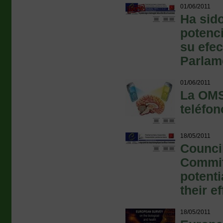
01/06/2011
Ha sid
potenc
su efe
Parlam
01/06/2011
La OMS 
teléfon
18/05/2011
Counci
Commit
potenti
their e
18/05/2011