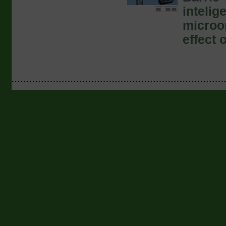
intelig
microon
effect 