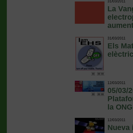
31/03/2011
La Vang
electr
aumen
31/03/2011
Els Mat
elèctr
12/03/2011
05/03/
Plataf
la ONG
12/03/2011
Nueva 