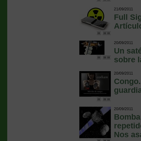
21/09/2011
Full Si
Artícu
20/09/2011
Un saté
sobre la
20/09/2011
Congo. 
guardi
20/09/2011
Bombar
repetid
Nos as