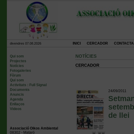
INICI
CERCADOR
CONTACTA
divendres 07.08.2026
NOTÍCIES
Qui som
Projectes
CERCADOR
Notícies
Fotogaleries
Fòrum
Qui som
Activitats : Full Signal
Documents
24/09/2011
Anuncis
Setmana
Agenda
Enllaços
setembr
Videos
de llei
Associació Oikos Ambiental
08302 - Mataró