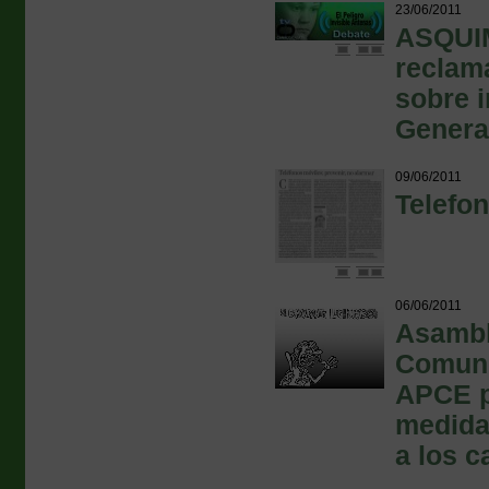
23/06/2011
ASQUI
reclama
sobre i
General
09/06/2011
Telefon
06/06/2011
Asambl
Comuni
APCE p
medida
a los 