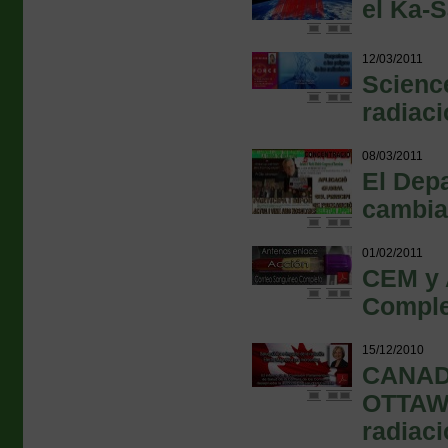
el Ka-S
12/03/2011
Science
radiac
08/03/2011
El Dep
cambia 
01/02/2011
CEM y 
Comple
15/12/2010
CANADÁ
OTTAWA
radiaci