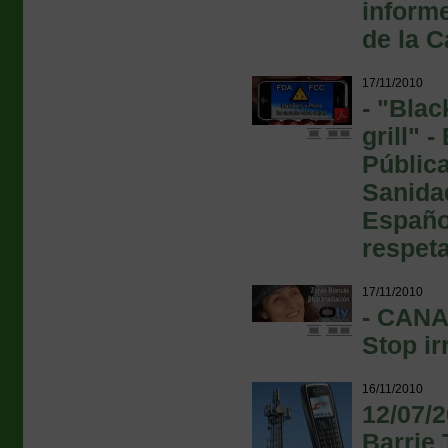
inform
de la 
17/11/2010
- "Blac
grill" 
Pública
Sanidad
Españo
respeta
17/11/2010
- CANA
Stop ir
16/11/2010
12/07/2
Barrie 