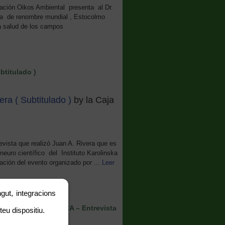
ción Oikos Ambiental presenta al Dr.
ska de renombre mundial , Estocolmo
la salud de los campos
btitulado )
ra ( Subtitulado )
by la Caja
evista que realizó Juan A. Rivera que es
neuro científico del Instituto Karolinska
ción del evento organizado por ...
Leer
gut, integracions
LECTROMAGNÉTICA – Entrevista
teu dispositiu.