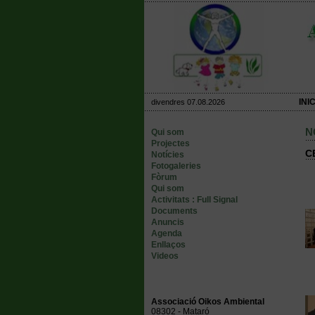
INIC
divendres 07.08.2026
N
Qui som
Projectes
C
Notícies
Fotogaleries
Fòrum
Qui som
Activitats : Full Signal
Documents
Anuncis
Agenda
Enllaços
Videos
Associació Oikos Ambiental
08302 - Mataró