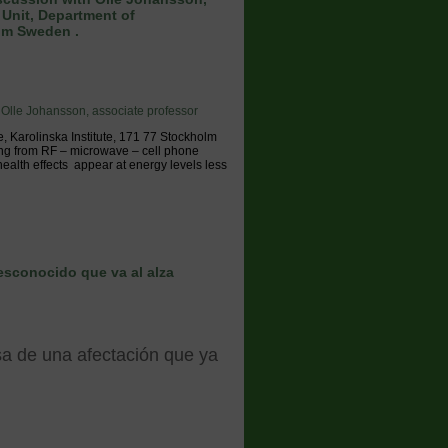
Unit, Department of
olm Sweden .
 Olle Johansson, associate professor
 Karolinska Institute, 171 77 Stockholm
ing from RF – microwave – cell phone
ealth effects appear at energy levels less
esconocido que va al alza
usa de una afectación que ya