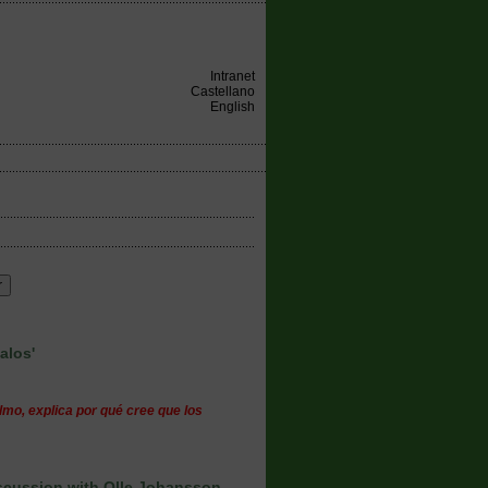
Intranet
Castellano
English
alos'
lmo, explica por qué cree que los
iscussion with Olle Johansson,