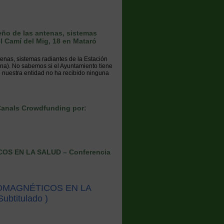
eño de las antenas, sistemas
l Camí del Mig, 18 en Mataró
enas, sistemas radiantes de la Estación
ona). No sabemos si el Ayuntamiento tiene
ue nuestra entidad no ha recibido ninguna
Canals Crowdfunding por:
 EN LA SALUD – Conferencia
MAGNÉTICOS EN LA
ubtitulado )