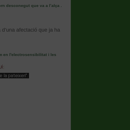
rn desconegut que va a l’alça .
a d’una afectació que ja ha
en l'electrosensibilitat i les
Í:
e la pateixen".