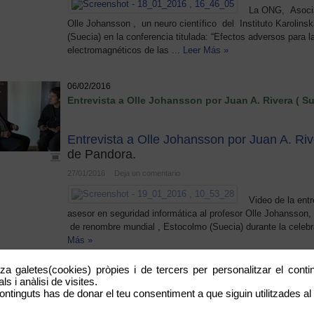
La ONG, Asocia
Olle Johansson , un neuro científico del Instituto Karolin
(Suecia) en la conferencia titulada: “Efectos adversos para 
electromagnéticos de las ...
Leer Más »
06/02/2016
Entrevista a Olle Johansson por Juan A. Rivera ( Su
Entrevista a Olle Johansson por Juan A. Rive
de Pandora.
27/01/2016
Deja un comentario
Video de la entr
asesor en seguridad informática al profesor Olle Johansson, 
de renombre mundial , Estocolmo (Suecia) durante la celebra
Más »
tza galetes(cookies) pròpies i de tercers per personalitzar el contin
06/02/2016
s i anàlisi de visites.
ELECTROHIPERSENSIBILIDAD Y CONTAMINACIÓN E
ontinguts has de donar el teu consentiment a que siguin utilitzades al 
al Dr. Olle Johansson