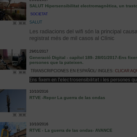
SALUT Hipersensibilitat electromagnètica, un trasto
SOCIETAT
SALUT
Les radiacions del wifi són la principal caus
registrat més de mil casos al Clínic
29/01/2017
Generació Digital - capítol 189- 28/01/2017-Ens fixem 
persones que la pateixen.
TRANSCRIPCIONES EN ESPAÑOL/ INGLES:
CLICAR AQU
"
Ens fixem en l'electrosensibilitat i les persones qu
10/10/2016
RTVE -Repor La guerra de las ondas
10/10/2016
RTVE - La guerra de las ondas- AVANCE