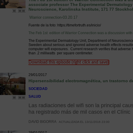
associate professor The Experimental Dermatology 
Neuroscience, Karolinska Institute, 171 77 Stockh
Warrior connection-03.20.17
Fuente de la foto: https://timefortruth.es/inicio/
The
Feb 1st
edition of Warrior Connection was a discussion with
The Experimental Dermatology Unit, Department of Neuroscience,
Sweden about serious and ignored adverse health effects result
computer wifi exposures. Current research verifies that adverse h
than .2 milliwatts per square centimeter.
Download this episode (right click and save)
29/01/2017
Hipersensibilidad electromagnética, un trastorno d
SOCIEDAD
SALUD
Las radiaciones del wifi son la principal ca
ha registrado más de mil casos en el Clínic
DAVID BIGORRA
ACTUALIZADA EL 13/11/2016 23:00
29/01/2017