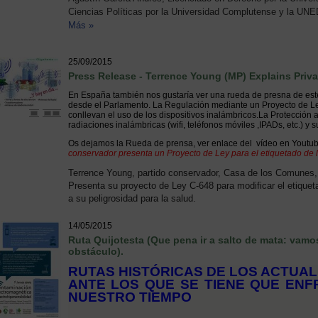
Ciencias Políticas por la Universidad Complutense y la UN
Más »
25/09/2015
Press Release - Terrence Young (MP) Explains Priva
En España también nos gustaría ver una rueda de presna de este 
desde el Parlamento. La Regulación mediante un Proyecto de Ley
conllevan el uso de los dispositivos inalámbricos.La Protección 
radiaciones inalámbricas (wifi, teléfonos móviles ,IPADs, etc.) y s
Os dejamos la Rueda de prensa, ver enlace del vídeo en Youtub
conservador presenta un Proyecto de Ley para el etiquetado de l
Terrence Young, partido conservador, Casa de los Comunes
Presenta su proyecto de Ley C-648 para modificar el etiquet
a su peligrosidad para la salud.
14/05/2015
Ruta Quijotesta (Que pena ir a salto de mata‏: vamos avanzando de obstáculo en
obstáculo).
RUTAS HISTÓRICAS DE LOS ACTUAL
ANTE LOS QUE SE TIENE QUE ENF
NUESTRO TIEMPO