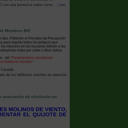
ED con una ponencia sobre como ...
Leer
te Members Bill
tipo. Pidiendo el Principio de Precaución
 para regular todos los peligros que
a los menores en las escuelas debido a las
ustiuyéndo éstas por cable o fibra óptica.
e, del
"Parlamentario canadiense
os teléfonos móviles"
.
, Canadá.
ado de los teléfonos móviles en atención
ES MOLINOS DE VIENTO,
RENTAR EL QUIJOTE DE