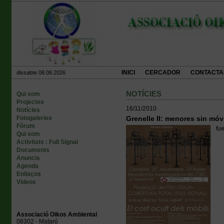
INICI
CERCADOR
CONTACTA
dissabte 08.08.2026
NOTÍCIES
Qui som
Projectes
16/11/2010
Notícies
Fotogaleries
Grenelle II: menores sin móv
Fòrum
fu
Qui som
Activitats : Full Signal
Documents
Anuncis
Agenda
Enllaços
Videos
Associació Oikos Ambiental
08302 - Mataró