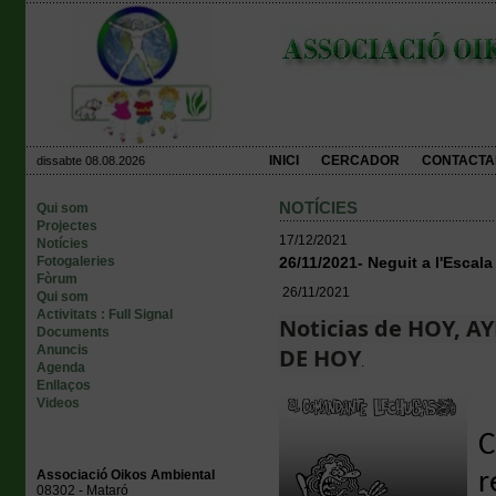
INICI
CERCADOR
CONTACTA
dissabte 08.08.2026
NOTÍCIES
Qui som
Projectes
17/12/2021
Notícies
Fotogaleries
26/11/2021- Neguit a l'Escal
Fòrum
26/11/2021
Qui som
Activitats : Full Signal
Noticias de HOY, A
Documents
Anuncis
DE HOY
.
Agenda
Enllaços
Videos
C
Associació Oikos Ambiental
r
08302 - Mataró