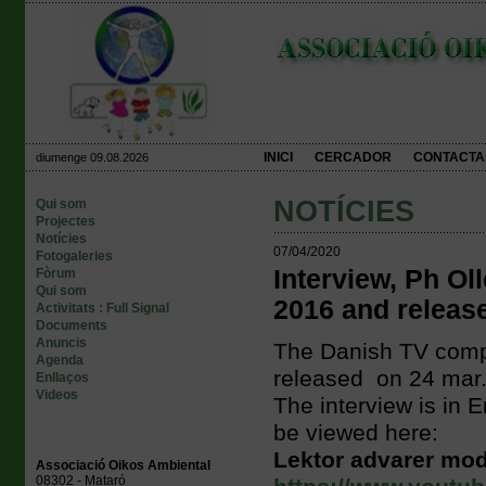
INICI
CERCADOR
CONTACTA
diumenge 09.08.2026
NOTÍCIES
Qui som
Projectes
Notícies
07/04/2020
Fotogaleries
Interview, Ph O
Fòrum
Qui som
2016 and release
Activitats : Full Signal
Documents
Anuncis
The Danish TV comp
Agenda
released
on 24 mar.
Enllaços
Videos
The interview is in E
be viewed here:
Lektor advarer mod 
Associació Oikos Ambiental
08302 - Mataró