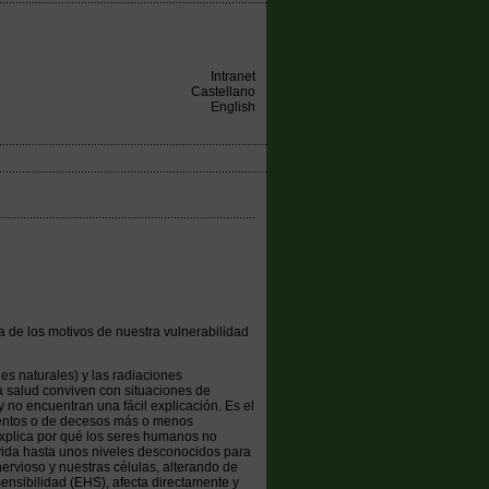
Intranet
Castellano
English
sa de los motivos de nuestra vulnerabilidad
es naturales) y las radiaciones
la salud conviven con situaciones de
 no encuentran una fácil explicación. Es el
mientos o de decesos más o menos
 explica por qué los seres humanos no
vida hasta unos niveles desconocidos para
nervioso y nuestras células, alterando de
ensibilidad (EHS), afecta directamente y