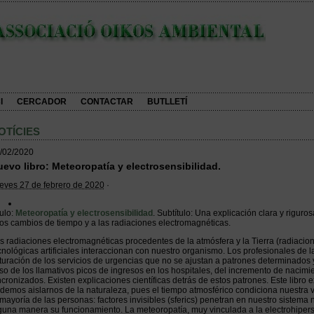
I
CERCADOR
CONTACTAR
BUTLLETÍ
OTÍCIES
/02/2020
evo libro: Meteoropatía y electrosensibilidad.
eves 27 de febrero de 2020
·
tulo:
Meteoropatía y electrosensibilidad
. Subtítulo: Una explicación clara y riguro
los cambios de tiempo y a las radiaciones electromagnéticas.
s radiaciones electromagnéticas procedentes de la atmósfera y la Tierra (radiacion
cnológicas artificiales interaccionan con nuestro organismo. Los profesionales de 
turación de los servicios de urgencias que no se ajustan a patrones determinados y
so de los llamativos picos de ingresos en los hospitales, del incremento de naci
ncronizados. Existen explicaciones científicas detrás de estos patrones. Este libro
demos aislarnos de la naturaleza, pues el tiempo atmosférico condiciona nuestra 
 mayoría de las personas: factores invisibles (sferics) penetran en nuestro sistema 
guna manera su funcionamiento. La meteoropatía, muy vinculada a la electrohipers