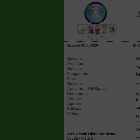
INIC
dissabte 08.08.2026
N
Qui som
Projectes
29
Notícies
Fotogaleries
Nu
Fòrum
Ju
Qui som
Activitats : Full Signal
Documents
Tí
Anuncis
a 
Agenda
La
Enllaços
te
Videos
sa
ca
si
po
la
Associació Oikos Ambiental
al
08302 - Mataró