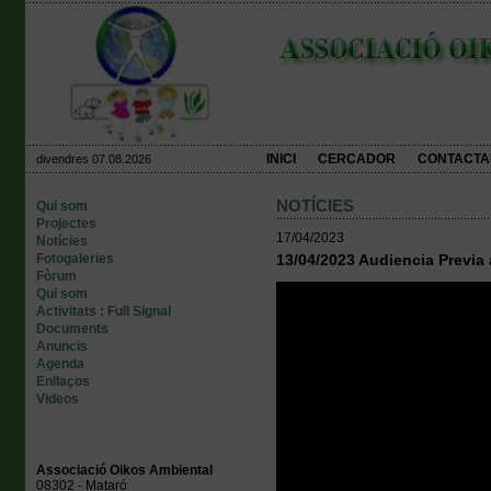
INICI
CERCADOR
CONTACTA
divendres 07.08.2026
NOTÍCIES
Qui som
Projectes
17/04/2023
Notícies
Fotogaleries
13/04/2023 Audiencia Previa
Fòrum
Qui som
Activitats : Full Signal
Documents
Anuncis
Agenda
Enllaços
Videos
Associació Oikos Ambiental
08302 - Mataró