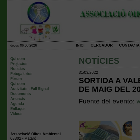
INICI
CERCADOR
CONTACTA
dijous 06.08.2026
NOTÍCIES
Qui som
Projectes
Notícies
31/03/2022
Fotogaleries
SORTIDA A VAL
Fòrum
Qui som
DE MAIG DEL 2
Activitats : Full Signal
Documents
Anuncis
Fuente del evento:
w
Agenda
Enllaços
Videos
Associació Oikos Ambiental
08302 - Mataró