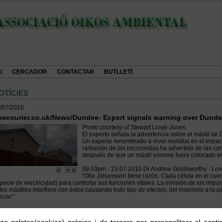
I
CERCADOR
CONTACTAR
BUTLLETÍ
OTÍCIES
/07/2010
hecourier.co.uk/News/Dundee- Expert signals warning over Dund
Photo courtesy of Stewart Lloyd-Jones.
El experto señala la advertencia sobre el mástil de
Un experto renombrado a nivel mundial en el impac
radiación de las microondas ha advertido de las co
después de que un mástil enorme fuera colocado 
09.03pm - 23.07.2010 Dr Andrew Goldsworthy - Lon
"Olle Johansson tiene razón. Cada célula en el cue
pecie de electricidad) para controlar sus funciones vitales. La emisión de los impu
tos mástiles interfiere con éstos causando todo tipo de efectos, del insomnio a la 
ncer."
llaç:
Expert signals warning over Dundee mast