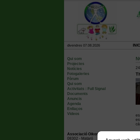
INIC
divendres 07.08.2026
N
Qui som
Projectes
24
Notícies
Fotogaleries
T
Fòrum
Qui som
Activitats : Full Signal
Documents
Anuncis
Agenda
Enllaços
Videos
es
es
cá
En
Associació Oikos Ambiental
08302 - Mataró