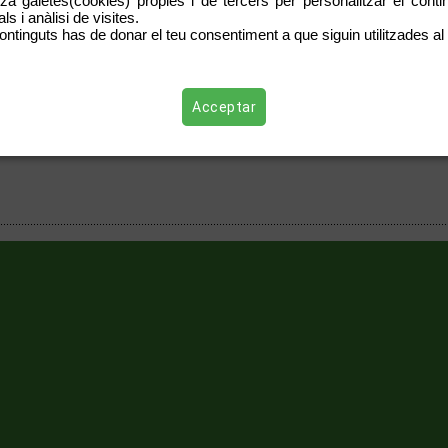
tza galetes(cookies) pròpies i de tercers per personalitzar el contin
s i anàlisi de visites.
ontinguts has de donar el teu consentiment a que siguin utilitzades al 
Acceptar