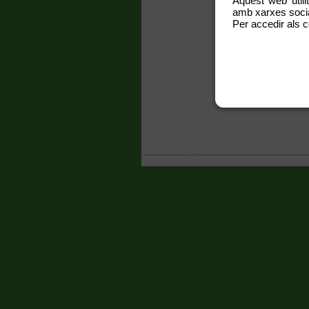
Aquest web utili
amb xarxes social
Per accedir als c