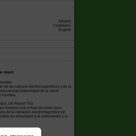
Intranet
Castellano
English
ee mast
 Dundee
to de los campos electromagnéticos y de la
nsecuencias potenciales de la salud
en Dundee.
don, UK Report This
rpo humano usa el flujo de iones (una
lsos de la radiación electromagnética de
pérdida de inmunidad a la enfermedad y el