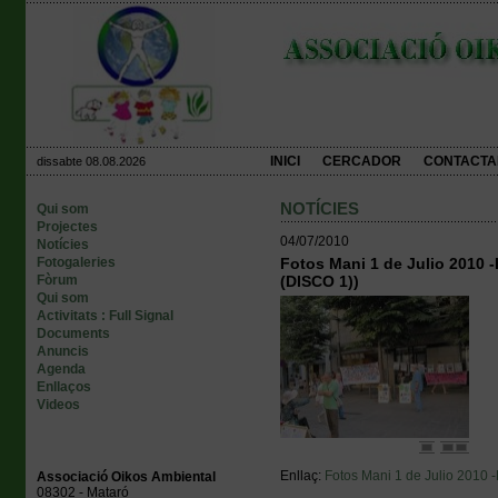
INICI
CERCADOR
CONTACTA
dissabte 08.08.2026
NOTÍCIES
Qui som
Projectes
04/07/2010
Notícies
Fotogaleries
Fotos Mani 1 de Julio 20
Fòrum
(DISCO 1))
Qui som
Activitats : Full Signal
Documents
Anuncis
Agenda
Enllaços
Videos
Enllaç:
Fotos Mani 1 de Julio 20
Associació Oikos Ambiental
08302 - Mataró