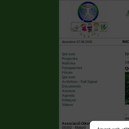
INIC
divendres 07.08.2026
N
Qui som
Projectes
14
Notícies
Fotogaleries
Qu
Fòrum
Qui som
Activitats : Full Signal
Documents
Anuncis
Agenda
Enllaços
Videos
--
ww
__
Associació Oikos Ambiental
Ot
08302 - Mataró