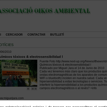
I
CERCADOR
CONTACTAR
BUTLLETÍ
OTÍCIES
/06/2010
ímicos tóxicos & electrosensibilidad I
Fuente Foto http://www.next-up.org/Newsoftheworl
Químicos tóxicos & electrosensibilidad I
Publicado por Miguel Jara el 14 de Junio de 2010
Cada vez tenemos más claro que los productos quím
ondas electromagnéticas de los aparatos de comuni
WiFi o bluetooth) inciden en nuestra salud. Cada v
hipersensibilidad a estas tecnologías o servicios.
interferir la hipersensibilidad a los productos químic
campos electromagnéticos o al revés? +info
w.migueljara.com
______________________________
ro tema : acaso nuestro cuerpo no funciona igual que :