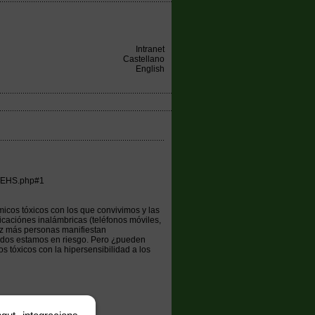
Intranet
Castellano
English
d/EHS.php#1
icos tóxicos con los que convivimos y las
caciónes inalámbricas (teléfonos móviles,
ez más personas manifiestan
 Todos estamos en riesgo. Pero ¿pueden
os tóxicos con la hipersensibilidad a los