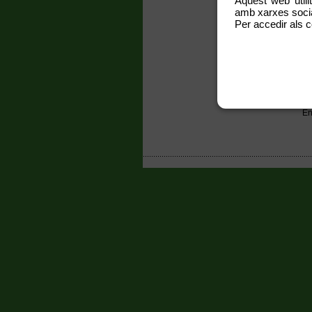
Aquest web utili
EL
amb xarxes social
Per accedir als c
El
la
re
vo
ht
im
---
ww
En