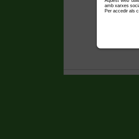
Aquest web utili
amb xarxes social
Per accedir als c