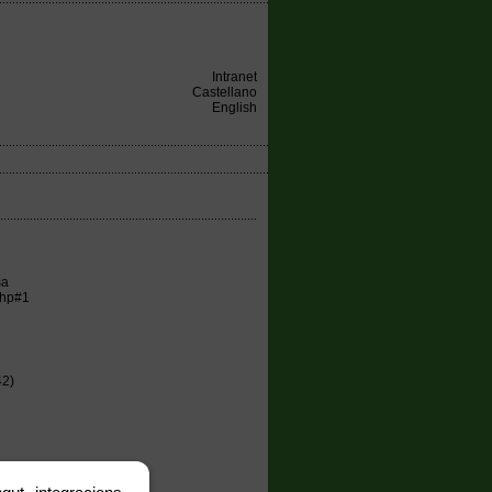
Intranet
Castellano
English
sa
php#1
42)