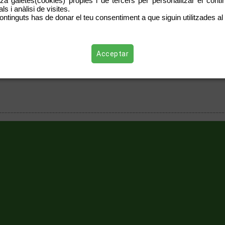
tza galetes(cookies) pròpies i de tercers per personalitzar el contin
s i anàlisi de visites.
ontinguts has de donar el teu consentiment a que siguin utilitzades al 
Acceptar