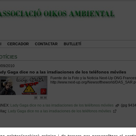
I
CERCADOR
CONTACTAR
BUTLLETÍ
OTÍCIES
/09/2010
dy Gaga dice no a las irradiaciones de los teléfonos móviles
Fuente de la Foto y la Noticia Next-Up ONG France
http://www.next-up.org/Newsoftheworld/DAS_SAR.
NNEX:
Lady Gaga dice no a las irradiaciones de los teléfonos móviles
(jpg 943
llaç:
Lady Gaga dice no a las irradiaciones de los teléfonos móviles