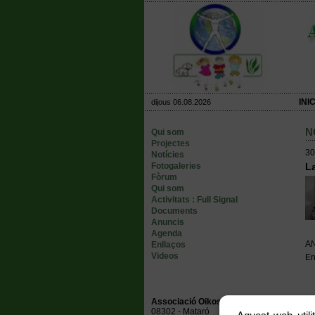
INIC
dijous 06.08.2026
N
Qui som
Projectes
30
Notícies
Fotogaleries
La
Fòrum
Qui som
Activitats : Full Signal
Documents
Anuncis
Agenda
A
Enllaços
Videos
En
Associació Oikos Ambiental
08302 - Mataró