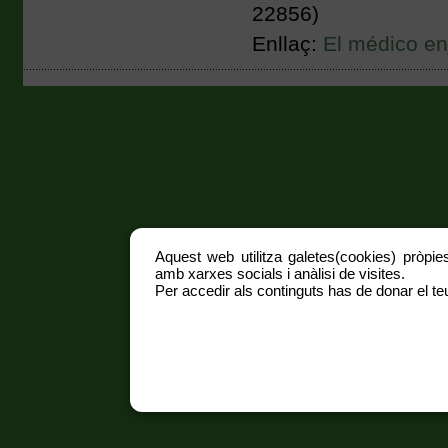
22856)
Enllaç:
El médico en
Aquest web utilitza galetes(cookies) pròpies
amb xarxes socials i anàlisi de visites.
Per accedir als continguts has de donar el teu