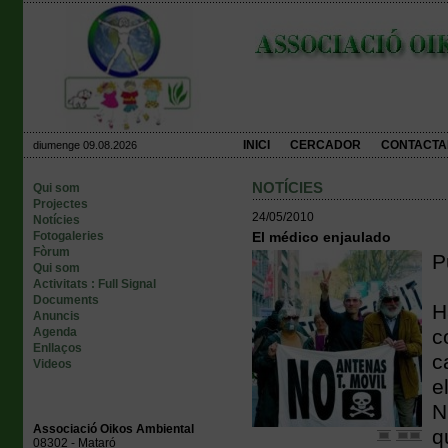
INICI
CERCADOR
CONTACTA
diumenge 09.08.2026
NOTÍCIES
Qui som
Projectes
24/05/2010
Notícies
Fotogaleries
El médico enjaulado
Fòrum
P
Qui som
Activitats : Full Signal
Documents
H
Anuncis
Agenda
c
Enllaços
c
Videos
e
N
Associació Oikos Ambiental
q
08302 - Mataró