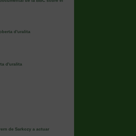
ocumental de la BBC sobre el
berta d'uralita
ta d'uralita
ern de Sarkozy a actuar