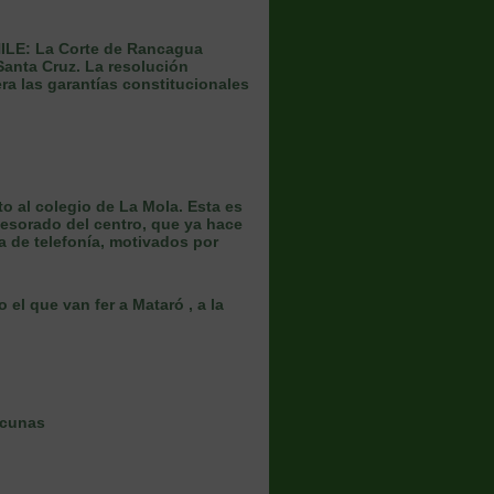
HILE: La Corte de Rancagua
Santa Cruz. La resolución
era las garantías constitucionales
to al colegio de La Mola. Esta es
fesorado del centro, que ya hace
a de telefonía, motivados por
el que van fer a Mataró , a la
acunas