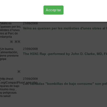
Acceptar
27/09/2009
Veïns es queixen per les molèsties d'unes obres al
27/09/2009
The H1N1 Rap -performed by John D. Clarke, MD, 
27/09/2009
Las llamadas "bombillas de bajo consumo" son peli