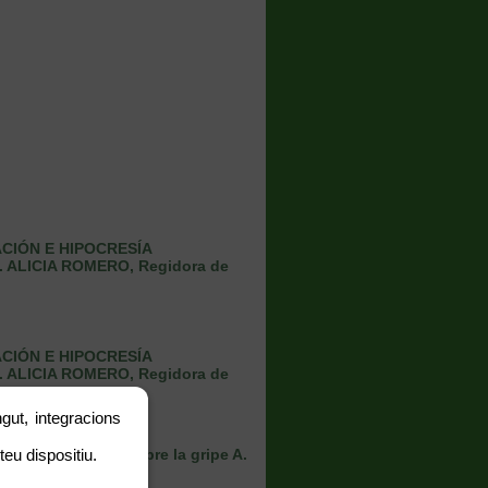
CIÓN E HIPOCRESÍA
 ALICIA ROMERO, Regidora de
CIÓN E HIPOCRESÍA
 ALICIA ROMERO, Regidora de
gut, integracions
teu dispositiu.
a información sobre la gripe A.