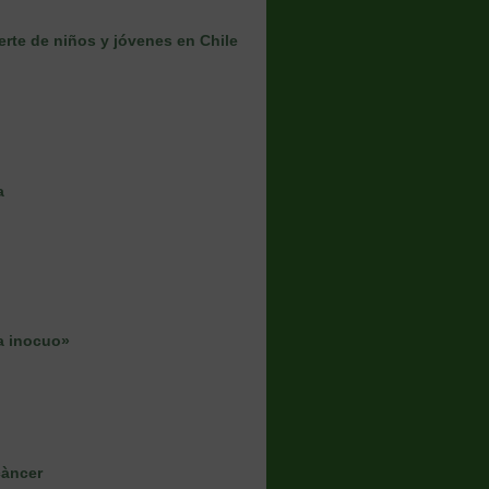
erte de niños y jóvenes en Chile
a
a inocuo»
càncer