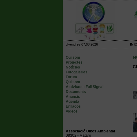
INIC
divendres 07.08.2026
N
Qui som
Projectes
C
Notícies
Fotogaleries
Fòrum
Qui som
Activitats : Full Signal
Documents
Anuncis
Agenda
Enllaços
Videos
Associació Oikos Ambiental
08302 - Mataró