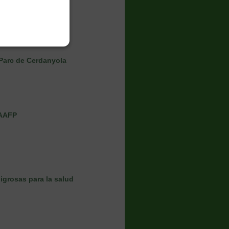
 Parc de Cerdanyola
FAAFP
grosas para la salud