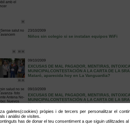
23/10/2009
Niños sin colegio si se instalan equipos WiFi
09/10/2009
EXCUSAS DE MAL PAGADOR, MENTIRAS, INTOXICA
MUNICIPALCONTESTACIÓN A LA CARTA DE LA SRA.
Mataró, aparecida hoy en La Vanguardia?
09/10/2009
EXCUSAS DE MAL PAGADOR, MENTIRAS, INTOXICA
MUNICIPALCONTESTACIÓN A LA CARTA DE LA SRA.
Mataró, aparecida hoy en La Vanguardia
tza galetes(cookies) pròpies i de tercers per personalitzar el contin
08/10/2009
s i anàlisi de visites.
ontinguts has de donar el teu consentiment a que siguin utilitzades al 
CAMPANAS POR LA GRIPE A: Una monja revoluciona l