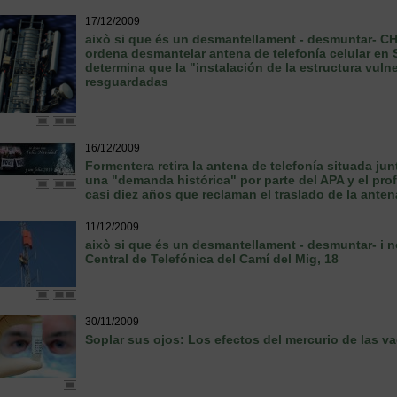
17/12/2009
això si que és un desmantellament - desmuntar- C
ordena desmantelar antena de telefonía celular en 
determina que la "instalación de la estructura vuln
resguardadas
16/12/2009
Formentera retira la antena de telefonía situada jun
una "demanda histórica" por parte del APA y el pro
casi diez años que reclaman el traslado de la anten
11/12/2009
això si que és un desmantellament - desmuntar- i no 
Central de Telefónica del Camí del Mig, 18
30/11/2009
Soplar sus ojos: Los efectos del mercurio de las v