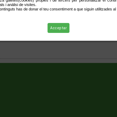
tza galetes(cookies) pròpies i de tercers per personalitzar el contin
llaç:
CCOO pide controles de las radiaciones de los sistemas wifi de los institutos 
s i anàlisi de visites.
ontinguts has de donar el teu consentiment a que siguin utilitzades al 
Acceptar