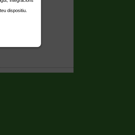
gut, integracions
catalanes
teu dispositiu.