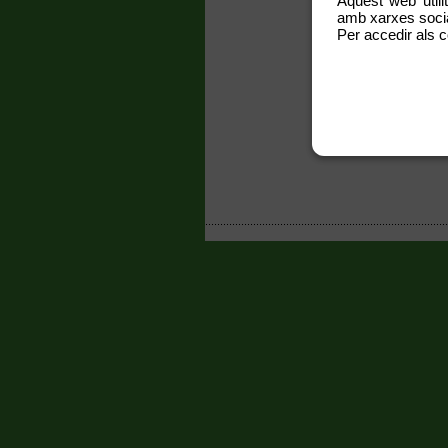
Aquest web utili
En
amb xarxes social
Per accedir als c