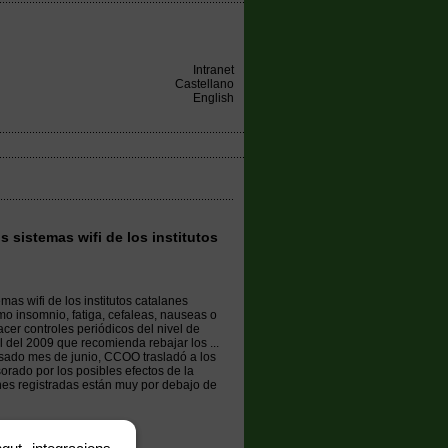
Intranet
Castellano
English
 sistemas wifi de los institutos
as wifi de los institutos catalanes
mo insomnio, fatiga, cefaleas, nauseas o
cer controles periódicos del nivel de
 del 2009 que recomienda rebajar los ...
pasado mes de junio, CCOO trasladó a los
orado por los posibles efectos de la
iones registradas están muy por debajo de