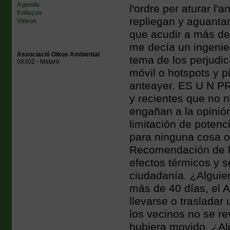
Agenda
l'ordre per aturar l'
Enllaços
repliegan y aguantan
Videos
que acudir a más de 
me decía un ingenie
Associació Oikos Ambiental
tema de los perjudi
08302 - Mataró
móvil o hotspots y 
anteayer. ES U N P
y recientes que no 
engañan a la opinió
limitación de poten
para ninguna cosa o
Recomendación de l
efectos térmicos y 
ciudadanía. ¿Alguie
más de 40 días, el 
llevarse o trasladar
los vecinos no se re
hubiera movido. ¿Al