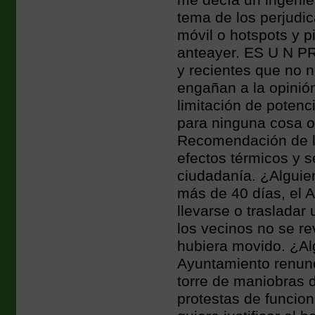
me decía un ingenie
tema de los perjudi
móvil o hotspots y 
anteayer. ES U N P
y recientes que no 
engañan a la opinió
limitación de poten
para ninguna cosa o
Recomendación de l
efectos térmicos y 
ciudadanía. ¿Alguie
más de 40 días, el 
llevarse o trasladar
los vecinos no se re
hubiera movido. ¿Al
Ayuntamiento renunci
torre de maniobras 
protestas de funcion