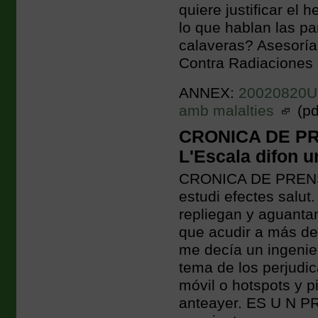
quiere justificar el
lo que hablan las pa
calaveras? Asesoría
Contra Radiaciones 
ANNEX:
20020820Una
amb malalties
(pd
CRONICA DE PRE
L'Escala difon un
CRONICA DE PRENSA 
estudi efectes salut
repliegan y aguantan
que acudir a más de 
me decía un ingenie
tema de los perjudi
móvil o hotspots y 
anteayer. ES U N P