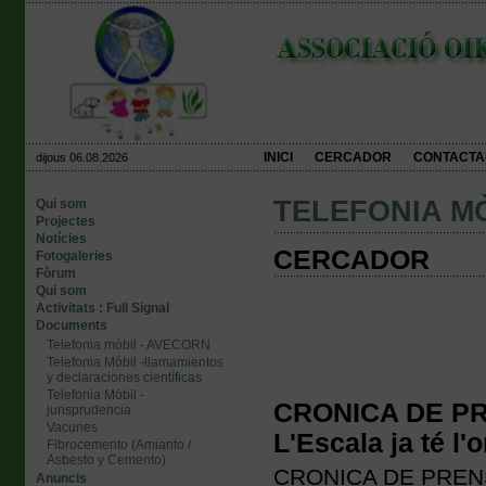
INICI
CERCADOR
CONTACTA
dijous 06.08.2026
TELEFONIA M
Qui som
Projectes
Notícies
CERCADOR
Fotogaleries
Fòrum
Qui som
Activitats : Full Signal
Documents
Telefonia mòbil - AVECORN
Telefonia Mòbil -llamamientos
y declaraciones científicas
Telefonia Mòbil -
CRONICA DE PRE
jurisprudencia
Vacunes
L'Escala ja té l'
Fibrocemento (Amianto /
Asbesto y Cemento)
CRONICA DE PRENSA 
Anuncis