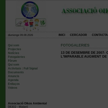
INICI
CERCADOR
CONTACTA
diumenge 09.08.2026
FOTOGALERIES
Qui som
Projectes
13 DE DESEMBRE DE 2007- 
Notícies
L'IMPARABLE AUGMENT DE
Fotogaleries
Fòrum
Qui som
Activitats : Full Signal
Documents
Anuncis
Agenda
Enllaços
Videos
Associació Oikos Ambiental
08302 - Mataró