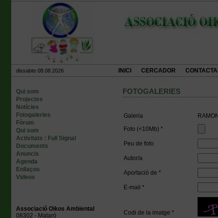
INICI
CERCADOR
CONTACTA
dissabte 08.08.2026
FOTOGALERIES
Qui som
Projectes
Notícies
Fotogaleries
Galeria
RAMON
Fòrum
Foto (<10Mb) *
Qui som
Activitats : Full Signal
Peu de foto
Documents
Anuncis
Autor/a
Agenda
Enllaços
Aportació de *
Videos
E-mail *
Associació Oikos Ambiental
Codi de la imatge *
08302 - Mataró