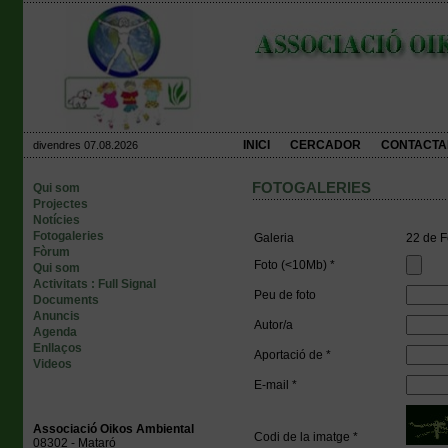
INICI
CERCADOR
CONTACTA
divendres 07.08.2026
FOTOGALERIES
Qui som
Projectes
Notícies
Fotogaleries
Galeria
22 de 
Fòrum
Foto (<10Mb) *
Qui som
Activitats : Full Signal
Peu de foto
Documents
Anuncis
Autor/a
Agenda
Enllaços
Aportació de *
Videos
E-mail *
Associació Oikos Ambiental
Codi de la imatge *
08302 - Mataró