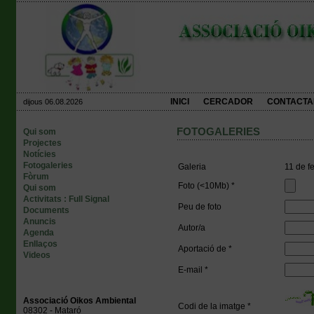
INICI
CERCADOR
CONTACTA
dijous 06.08.2026
FOTOGALERIES
Qui som
Projectes
Notícies
Fotogaleries
Galeria
11 de f
Fòrum
Foto (<10Mb) *
Qui som
Activitats : Full Signal
Peu de foto
Documents
Anuncis
Autor/a
Agenda
Enllaços
Aportació de *
Videos
E-mail *
Associació Oikos Ambiental
Codi de la imatge *
08302 - Mataró