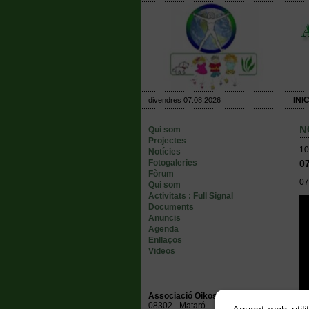
INIC
divendres 07.08.2026
N
Qui som
Projectes
10
Notícies
Fotogaleries
07
Fòrum
07
Qui som
Activitats : Full Signal
Documents
Anuncis
Agenda
Enllaços
Videos
Associació Oikos Ambiental
08302 - Mataró