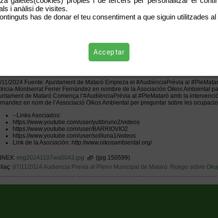
tza galetes(cookies) pròpies i de tercers per personalitzar el contin
s i anàlisi de visites.
ontinguts has de donar el teu consentiment a que siguin utilitzades al 
Acceptar
/11/2024 Fuente: Ajuntament de Mataró Empieza el #AudiènciaPrèvia al #PleMataró
tricia-Montserrat Ferrer Fernández en nombre de la Asociación Oikos Ambiental pa
untament de Mataró Comença l’#AudiènciaPrèvia al #PleMataró amb la intervenció d
rnandez en nom de l’Associació Oikos Ambiental per preguntar sobre les ocupacio
--Links Asociados:
https://www.youtube.com/user/yutibruno2/videos
https://www.youtube.com/user/BARRIOVIO2
https://www.youtube.com/user/sollluna1/videos
Link de la Asociación: http://www.oikosambiental.org/
NNEX:
img20241107wa0043.jpg
(jpg 150599)
llaç:
07/11/2024 Audiencia Previa al Pleno Municipal de Mataró. Ruego sobre Ok