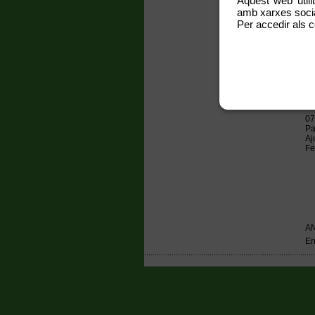
Aquest web utili
amb xarxes social
Per accedir als c
07
Pa
Aj
Fe
A
En