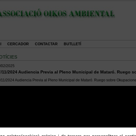
I
CERCADOR
CONTACTAR
BUTLLETÍ
OTÍCIES
/02/2025
/11/2024 Audiencia Previa al Pleno Municipal de Mataró. Ruego 
/11/2024 Audiencia Previa al Pleno Municipal de Mataró. Ruego sobre Okupacione