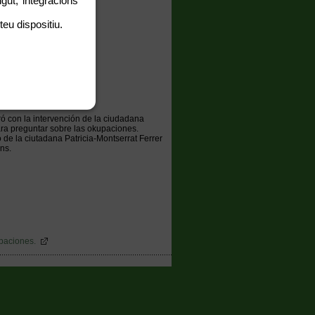
gut, integracions
teu dispositiu.
 con la intervención de la ciudadana
ra preguntar sobre las okupaciones.
e la ciutadana Patricia-Montserrat Ferrer
ns.
upaciones.