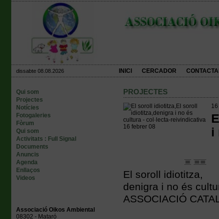
INICI
CERCADOR
CONTACTA
dissabte 08.08.2026
PROJECTES
Qui som
Projectes
16
Notícies
Fotogaleries
E
Fòrum
i
Qui som
Activitats : Full Signal
Documents
Anuncis
Agenda
Enllaços
El soroll idiotitza,
Videos
denigra i no és cul
ASSOCIACIÓ CATA
Associació Oikos Ambiental
08302 - Mataró