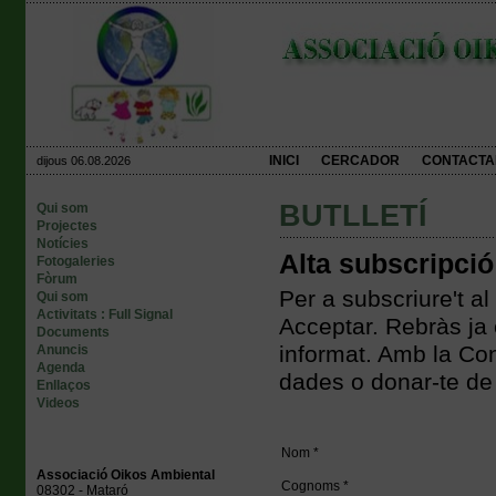
INICI
CERCADOR
CONTACTA
dijous 06.08.2026
BUTLLETÍ
Qui som
Projectes
Notícies
Alta subscripció
Fotogaleries
Fòrum
Per a subscriure't al
Qui som
Activitats : Full Signal
Acceptar. Rebràs ja e
Documents
informat. Amb la Con
Anuncis
Agenda
dades o donar-te de
Enllaços
Videos
Nom *
Associació Oikos Ambiental
Cognoms *
08302 - Mataró