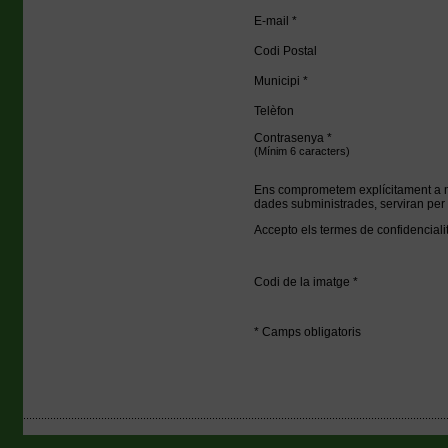
E-mail *
Codi Postal
Municipi *
Telèfon
Contrasenya *
(Mínim 6 caracters)
Ens comprometem explícitament a man
dades subministrades, serviran per fac
Accepto els termes de confidencialit
Codi de la imatge *
* Camps obligatoris