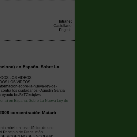
Intranet
Castellano
English
celona) en España. Sobre La
TODOS LOS VIDEOS
ODOS LOS VIDEOS:
nformacion-sobre-la-nueva-ley-de-
 contra los ciudadanos - Agustín García
p://youtu.be/BxTCkcfqkvs
lona) en España. Sobre La Nueva Ley de
2008 concentración Mataró
nía móvil en los edificios de uso
el Principio de Precaución.
E SE MOGEN NO SE ENCOGEN".