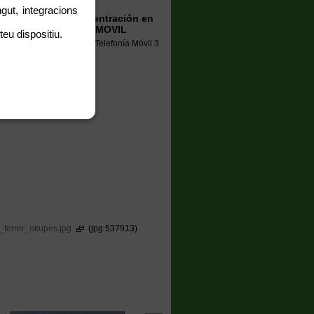
Electropol.lució EAC)
gut, integracions
e Julio de 2008 Concentración en
BASE DE TELEFONIA MOVIL
teu dispositiu.
a las radiaciones de la Telefonía Móvil 3
 Ple Municipal
ferrer_okupes.jpg
(jpg 537913)