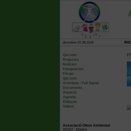
INIC
divendres 07.08.2026
F
Qui som
Projectes
Notícies
Fotogaleries
Fòrum
Qui som
Activitats : Full Signal
Documents
Anuncis
Agenda
Enllaços
Videos
Associació Oikos Ambiental
08302 - Mataró