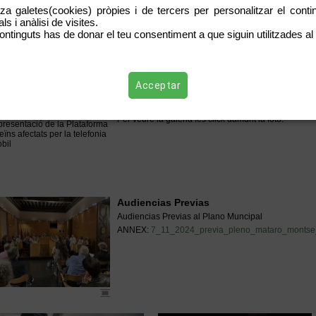
Si us plau feu extensió. Moltes gràcies. Toni Oller (
tza galetes(cookies) pròpies i de tercers per personalitzar el contin
Pinchar foto para ver álbum Picasa - 3 d
s i anàlisi de visites.
Mataró :EL PELIGRO DE LAS ANTENAS 
ontinguts has de donar el teu consentiment a que siguin utilitzades al 
Ultima concentración temporada 2007-2008 -en contr
de Julio de 2008 realizada satisfactoriamente
Acceptar
Concentració 4 setembre 08 i Intervenció
Per veure la galeria fes click damunt la foto.
Audiencias Previas
Audiencias Previas al Plano Muncipal
ANNEX:
7_11_2024_previa_pleno_mataro_montse_