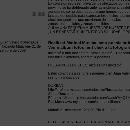
La comisión representativa de los afectados por las
móvil no se ha doblegado ante las inclemencias de
aunque no se ha desplegado sí que hemos podido re
la casa del pueblo para expresar los efectos nocivo
electromagnéticos que provienen de las estaciones 
zonas residenciales y zonas sensibles.
AHÍ VA UNA PEQUEÑA MUESTRA DE NUESTRO 
, UN BIENESTAR Y UN ENTORNO SALUDABLE PO
Realitzat Matinal Musical amb poesia so
Veure àlbum fotos fent click a la fotogra
Invitació a una matinée musical a Mataró 21 desembr
una mica d'antenes, sobretot 4 poemes.
HOLA AMICS i AMIGUES, Això és una invitació:
Esteu convidats a sentir els poemes d'en Juan Valero
i sentir la música de
DURBAN
http://profile.myspace.com/index.cfm?fuseaction=u
Sònia Gonzàlez
Bàrbara i Víctor http://es.youtube.com/watch?v=Q
Blai Masó www.myspace.com/blaimasoillamolatrio .
Mataró 21 desembre 12 h CC Pla d'en Boet
ECOLOGISTES EN ACCIÓ CATALUNYA i OIKOS AM