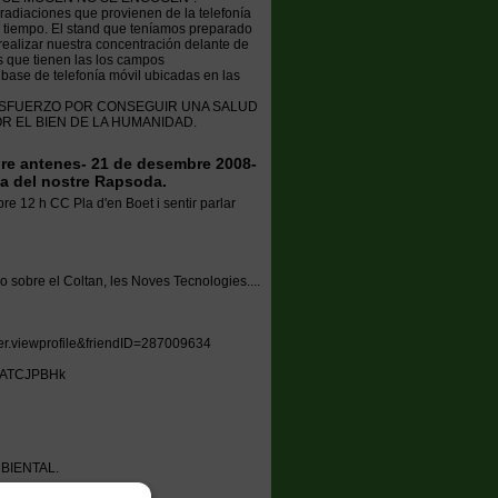
 radiaciones que provienen de la telefonía
l tiempo. El stand que teníamos preparado
alizar nuestra concentración delante de
s que tienen las los campos
base de telefonía móvil ubicadas en las
ESFUERZO POR CONSEGUIR UNA SALUD
R EL BIEN DE LA HUMANIDAD.
bre antenes- 21 de desembre 2008-
fia del nostre Rapsoda.
e 12 h CC Pla d'en Boet i sentir parlar
 sobre el Coltan, les Noves Tecnologies....
ser.viewprofile&friendID=287009634
1KATCJPBHk
BIENTAL.