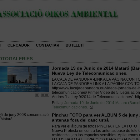
I
CERCADOR
CONTACTAR
BUTLLETÍ
OTOGALERIES
Jornada 19 de Junio de 2014 Mataró (Bar
Nueva Ley de Telecomunicaciones.
LA CAJA DE PANDORA -LINK A LA PÁGINA CON 
LA CAJA DE PANDORA LINK A LA PÁGINA CON T
http://www.lacajadepandora.eu/videos-jornada-de-i
telecomunicaciones/ Primer Vídeo de 5: Legislación
Andrés "La Ley 9/2014 de Telecomunicaciones". htt
Enllaç:
Jornada 19 de Junio de 2014 Mataró (Barce
Telecomunicaciones.
Pinchar FOTO para ver ALBUM 5 de juny 
antenas fora del casc urbà
Para ver el álbum de fotos PINCHAR EN LA FOTO
Nueva Protesta en contra las antenas base de telefo
residencial, en los espacios sensibles. Apliquemos 
FOTOS BAJO LA LLUVIA: "LOS BARRIOS AUNQU