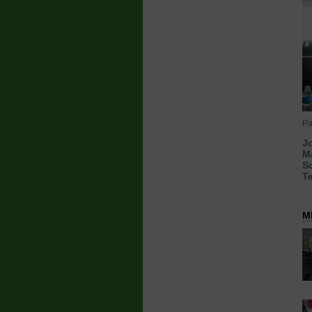
Pa
J
Ma
S
T
MÉ