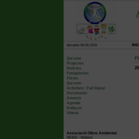
INIC
dissabte 08.08.2026
F
Qui som
Projectes
2
Notícies
Fotogaleries
Fòrum
Qui som
Activitats : Full Signal
Documents
Anuncis
Agenda
Enllaços
Videos
Associació Oikos Ambiental
08302 - Mataró