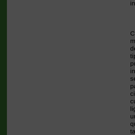
i
C
m
d
t
p
i
s
p
c
c
l
u
q
t