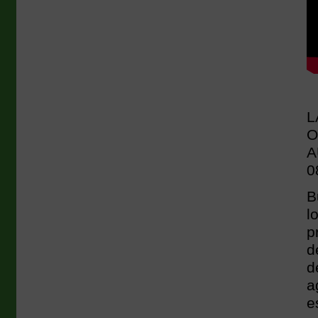
L
O
A
0
B
l
p
d
d
a
e