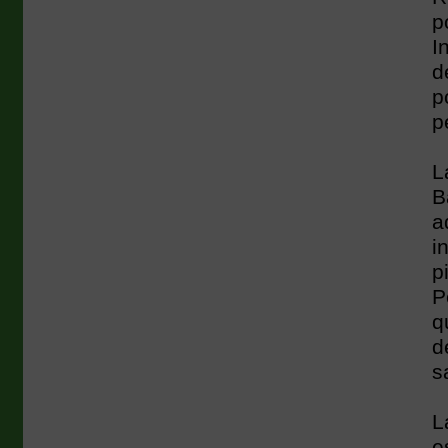
p
I
d
p
p
L
B
a
i
p
P
q
d
s
L
e