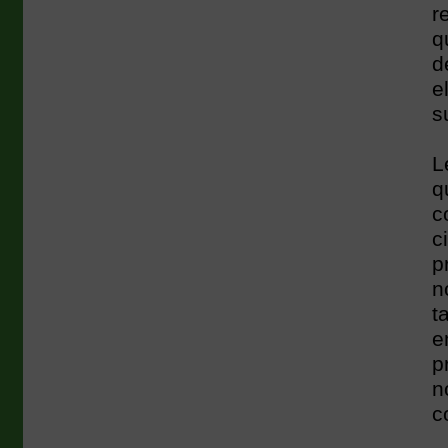
r
q
d
e
s
L
q
c
c
p
n
t
e
p
n
c