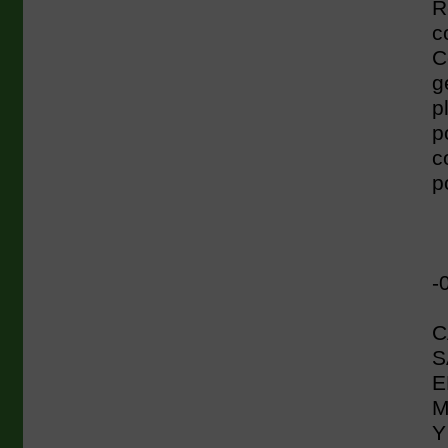
R
c
C
g
p
p
c
p
-
C
S
E
M
Y