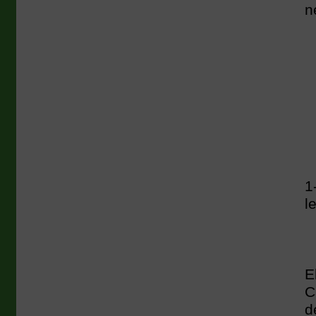
n
1
l
E
C
d