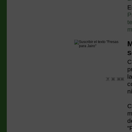
E
P
t
m
M
S
C
p
l
c
n
C
m
d
"