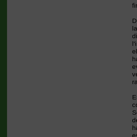
f
D
l
d
l
e
h
e
v
r
E
c
S
d
h
e