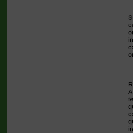
S
c
o
i
c
o
R
A
t
q
c
q
i