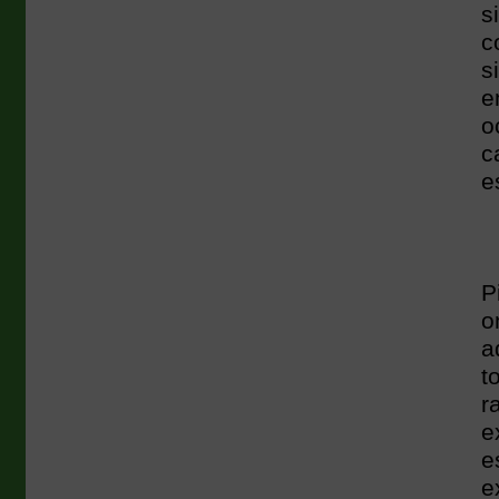
s
c
s
e
o
c
e
P
o
a
t
r
e
e
e