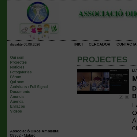
INICI
CERCADOR
CONTACTA
dissabte 08.08.2026
PROJECTES
Qui som
Projectes
Notícies
MA
Fotogaleries
M
Fòrum
Qui som
Activitats : Full Signal
D
Documents
B
Anuncis
Agenda
L
Enllaços
Videos
O
A
0
Associació Oikos Ambiental
08302 - Mataró