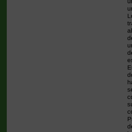
u
u
L
t
a
d
u
d
e
E
d
h
s
c
s
c
P
d