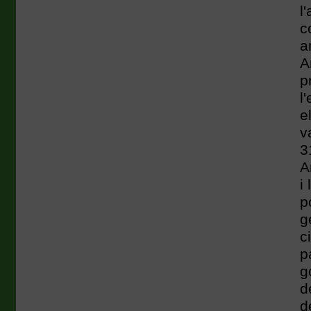
l
c
a
A
p
l
e
v
3
A
i
p
g
c
p
g
d
d