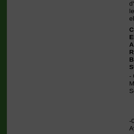
d
l
e
C
E
A
R
B
S
-
M
S
-
A