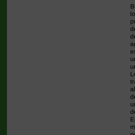
B
l
p
d
d
a
e
u
u
L
t
a
d
u
d
E
m
p