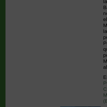
l
B
n
e
M
l
p
P
q
p
M
a
E
P
C
M
(