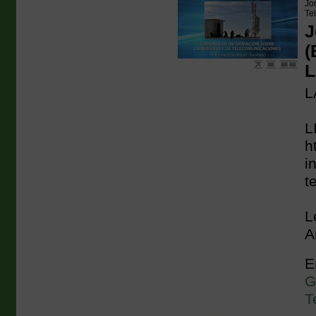
Jo
Te
J
(
L
L
L
h
i
t
L
A
E
G
T