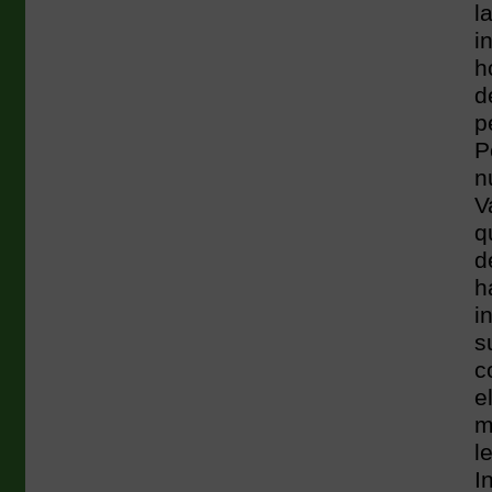
l
i
h
d
p
P
n
V
q
d
h
i
s
c
e
m
l
I