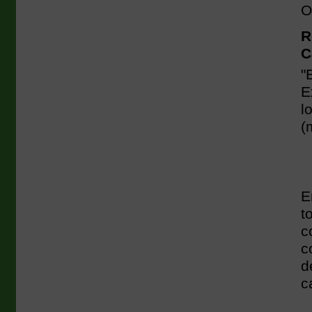
O
R
C
"
E
l
(
E
t
c
c
d
c