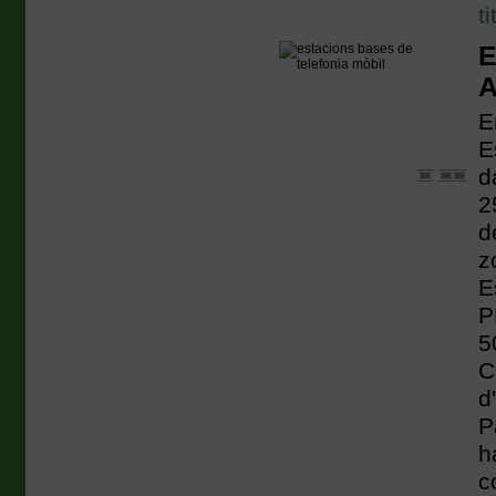
t
E
A
E
E
d
2
d
z
E
P
5
C
d
P
h
c