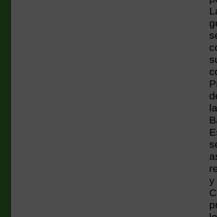
L
g
s
c
s
c
P
d
l
B
E
s
a
r
y
C
p