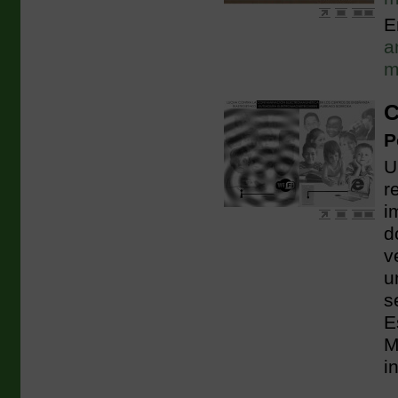
E
a
m
C
P
U
r
i
d
v
u
s
E
M
i