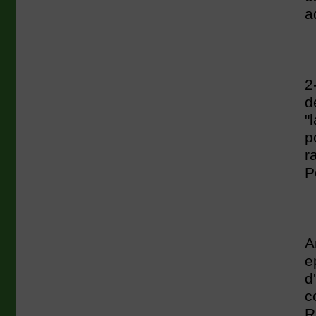
a
2
d
"
p
r
P
A
e
d
c
R