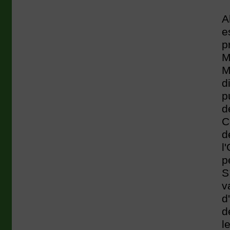
A
e
p
M
M
d
p
d
C
d
l
p
S
v
d
d
l