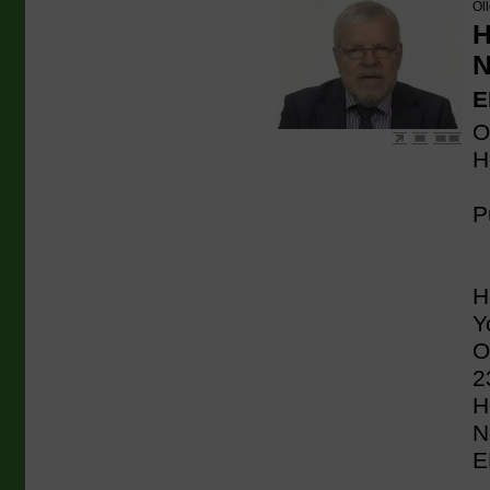
Ol
H
N
E
O
H
P
H
Y
O
2
H
N
E