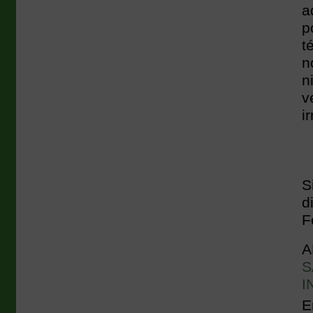
a
p
t
n
n
v
i
S
d
F
A
S
I
E