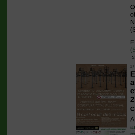
O
o
N
(
E
(
27
E
a
e
2
C
A
a
m