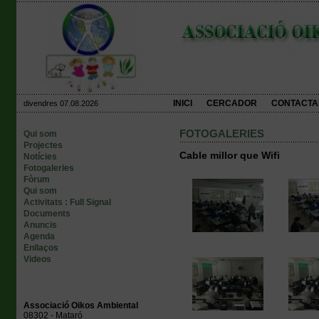
INICI
CERCADOR
CONTACTA
divendres 07.08.2026
FOTOGALERIES
Qui som
Projectes
Cable millor que Wifi
Notícies
Fotogaleries
Fòrum
Qui som
Activitats : Full Signal
Documents
Anuncis
Agenda
Enllaços
Videos
Associació Oikos Ambiental
08302 - Mataró