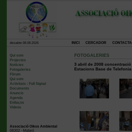
INICI
CERCADOR
CONTACTA
dissabte 08.08.2026
FOTOGALERIES
Qui som
Projectes
3 abril de 2008 concentració
Notícies
Estacions Base de Telefonia
Fotogaleries
Fòrum
Qui som
Activitats : Full Signal
Documents
Anuncis
Agenda
Enllaços
Videos
Associació Oikos Ambiental
08302 - Mataró