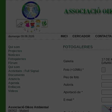
INICI
CERCADOR
CONTACTA
diumenge 09.08.2026
FOTOGALERIES
Qui som
Projectes
Notícies
Fotogaleries
17 DE 
Galeria
Fòrum
DAVANT
Qui som
Foto (<10Mb) *
Activitats : Full Signal
Documents
Peu de foto
Anuncis
Agenda
Autor/a
Enllaços
Videos
Aportació de *
E-mail *
Associació Oikos Ambiental
08302 - Mataró