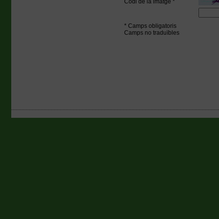
Codi de la imatge *
* Camps obligatoris
Camps no traduïbles