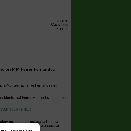
Intranet
Castellano
English
ención P-M.Ferrer Fernández
ricia-Montserrat Ferrer Fernández en
icia-Montserrat Ferrer Fernandez en nom de
=Q0Ny6Nmb0bNaRkUq
intervención de la ciudadana Patricia-
ación Oikos Ambiental para preguntar