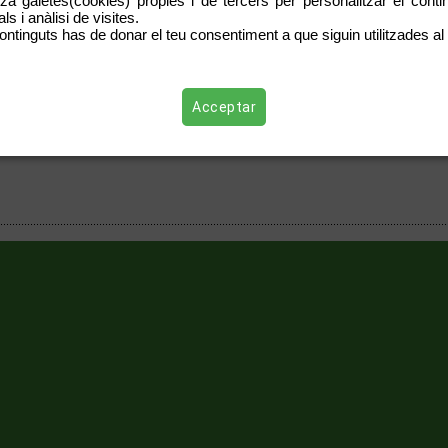
tza galetes(cookies) pròpies i de tercers per personalitzar el contin
s i anàlisi de visites.
ontinguts has de donar el teu consentiment a que siguin utilitzades al 
llaç:
Enllaç
Acceptar