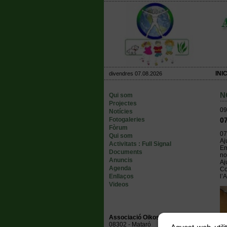
INIC
divendres 07.08.2026
N
Qui som
Projectes
09
Notícies
Fotogaleries
07
Fòrum
07
Qui som
Aj
Activitats : Full Signal
Em
Documents
no
Anuncis
Aj
Agenda
Co
Enllaços
l’
Videos
Associació Oikos Ambiental
08302 - Mataró