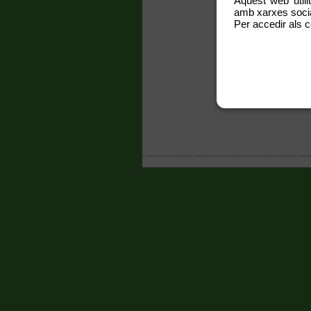
Aquest web utili
amb xarxes social
Per accedir als c
En