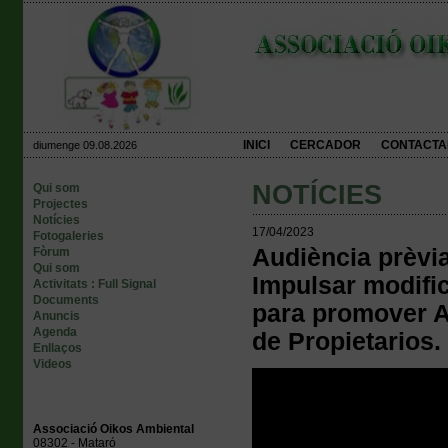
INICI
CERCADOR
CONTACTA
diumenge 09.08.2026
NOTÍCIES
Qui som
Projectes
Notícies
17/04/2023
Fotogaleries
Audiència prèvia
Fòrum
Qui som
Impulsar modific
Activitats : Full Signal
Documents
para promover A
Anuncis
Agenda
de Propietarios.
Enllaços
Videos
Associació Oikos Ambiental
08302 - Mataró