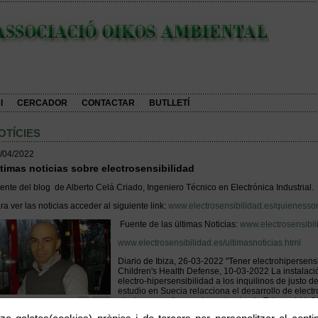
I
CERCADOR
CONTACTAR
BUTLLETÍ
OTÍCIES
/04/2022
timas noticias sobre electrosensibilidad
ente del blog de Alberto Celá Criado, Ingeniero Técnico en Electrónica Industrial.
ra ver las noticias acceder al siguiente link:
www.electrosensibilidad.es/quienesso
Fuente de las ültimas Noticias:
www.electrosensibi
www.electrosensibilidad.es/ultimasnoticias.html
Diario de Ibiza, 26-03-2022 "Tener electrohipersensi
Children's Health Defense, 10-03-2022 La instalac
electro-hipersensibilidad a los inquilinos de justo
estudio en Suecia relacciona el desarrollo de electr
electromagneticamente contaminado Telemadrid, 20
soterramiento de varias subestaciones eléctricas 