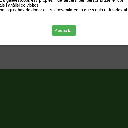
tza galetes(cookies) pròpies i de tercers per personalitzar el contin
velan vínculos entre la calidad del esperma y el uso de móviles EHTrust, 06-12-2
s i anàlisi de visites.
e revise de inmediato la evidencia cientifica más reciente sobre radiación electro
guridad más restrictivos JRS eco wireless, 07-10-2021 Nuevo documental realizad
ontinguts has de donar el teu consentiment a que siguin utilitzades al 
ataforma Ciudadana QAE, 14-08-2021 En una sentencia histórica la justicia de Esta
cnologías inalámbricas Noticias de Gipuzkoa, 28-07-2021 Naiara ibañez, de 23 año
ectrohipersensibilidad, enfermedad que padece
llaç:
Ultimas noticias sobre electrosensibilidad.Fuente del blog de Alberto Celá Cr
Acceptar
ustrial.