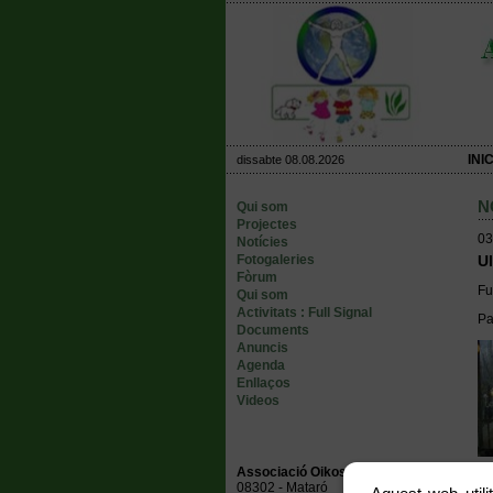
INIC
dissabte 08.08.2026
N
Qui som
Projectes
03
Notícies
Fotogaleries
Ul
Fòrum
Fu
Qui som
Activitats : Full Signal
Pa
Documents
Anuncis
Agenda
Enllaços
Videos
Associació Oikos Ambiental
08302 - Mataró