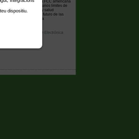
gut, integracions
021 Los expertos piden a la FCC americana
magnética para conseguir unos límites de
o en Finlandia sobre 5G y salud
teu dispositiu.
dos Unidos cuestiona el futuro de las
s, quiere dar a conocer la
iado, Ingeniero Técnico en Electrónica