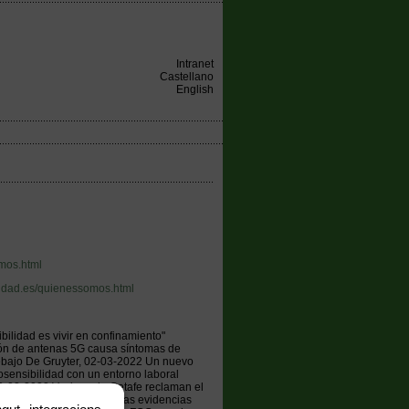
Intranet
Castellano
English
mos.html
lidad.es/quienessomos.html
bilidad es vivir en confinamiento"
ión de antenas 5G causa síntomas de
 debajo De Gruyter, 02-03-2022 Un nuevo
osensibilidad con un entorno laboral
-02-2022 Vecinos de Getafe reclaman el
OkSalud, 28-01-2022 Nuevas evidencias