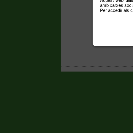
Aquest web utili
re
amb xarxes social
qu
se
Per accedir als c
Pl
te
el
En
Ind