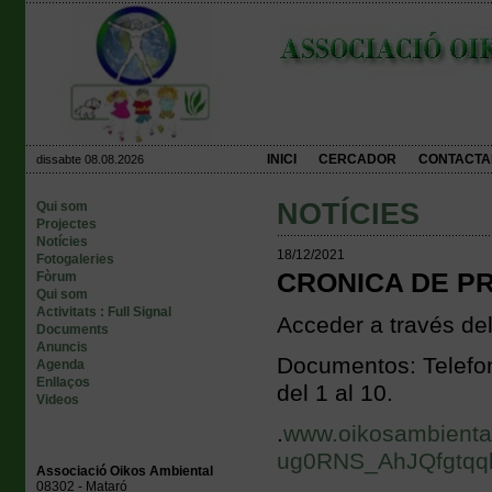
INICI
CERCADOR
CONTACTA
dissabte 08.08.2026
NOTÍCIES
Qui som
Projectes
Notícies
18/12/2021
Fotogaleries
CRONICA DE PR
Fòrum
Qui som
Activitats : Full Signal
Acceder a través del 
Documents
Anuncis
Documentos: Telefo
Agenda
Enllaços
del 1 al 10.
Videos
.
www.oikosambienta
ug0RNS_AhJQfgtqq
Associació Oikos Ambiental
08302 - Mataró