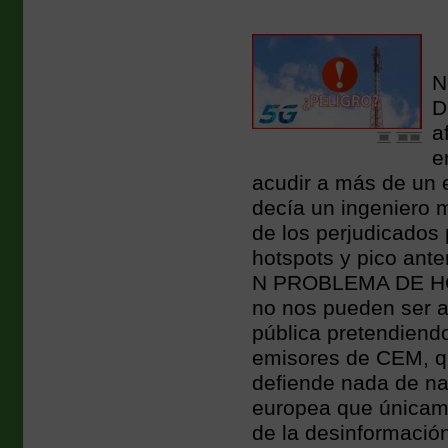
N
D
a
e
acudir a más de un e
decía un ingeniero m
de los perjudicados 
hotspots y pico ant
N PROBLEMA DE HOY 
no nos pueden ser a
pública pretendiend
emisores de CEM, qu
defiende nada de n
europea que únicam
de la desinformación