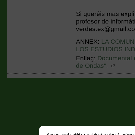
Si queréis mas expli
profesor de informát
verdes.ex@gmail.co
ANNEX:
LA COMUNI
LOS ESTUDIOS IN
Enllaç:
Documental e
de Ondas".
Aquest web utilitza galetes(cookies) pròpies