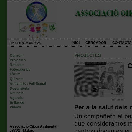
INICI
CERCADOR
CONTACTA
divendres 07.08.2026
PROJECTES
Qui som
Projectes
C
Notícies
Fotogaleries
Fòrum
Qui som
Activitats : Full Signal
Documents
Anuncis
Agenda
Enllaços
Per a la salut dels 
Videos
Un compañero el pa
que consideramos mu
Associació Oikos Ambiental
centros docentes en
08302 - Mataró