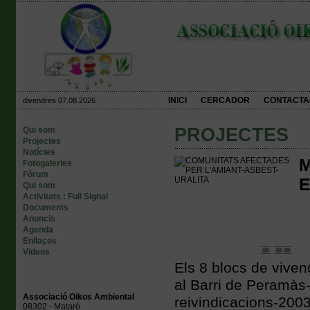
INICI
CERCADOR
CONTACTA
divendres 07.08.2026
PROJECTES
Qui som
Projectes
Notícies
M
Fotogaleries
Fòrum
Qui som
Activitats : Full Signal
Documents
Anuncis
Agenda
Enllaços
Videos
Els 8 blocs de viven
al Barri de Peramà
Associació Oikos Ambiental
reivindicacions-200
08302 - Mataró